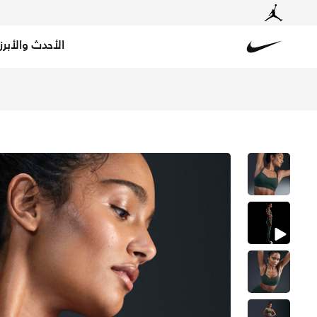
الأحدث والأبرز
Nike
تسوق نايكي اليت ترايس صدرية رياضية بدعم خفيف وحشوات للن