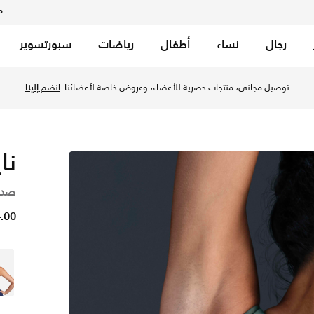
م
رجال
نساء
أطفال
رياضات
سبورتسوير
ساء - فينتج جرين/أبيض في الكويت عبر موقع نايكي اونلاين، واكت
توصيل مجاني، منتجات حصرية للأعضاء، وعروض خاصة لأعضائنا.
انضم إلينا
نا
صدر
24.00 