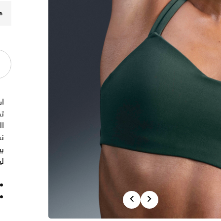
ه
اش
تص
ا
نس
لي
Previous
Next