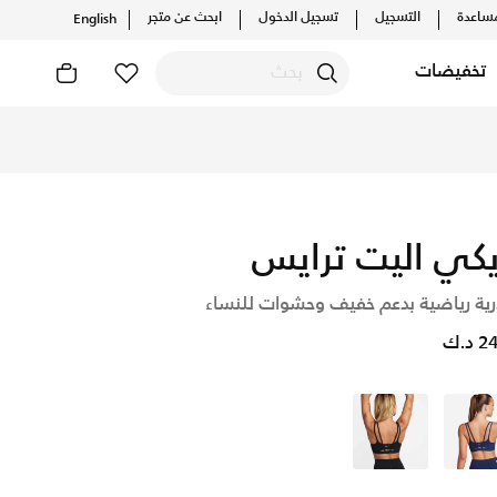
ساعدة
التسجيل
تسجيل الدخول
ابحث عن متجر
English
تخفيضات
شف أحدث التشكيلات والإصدارات الحصرية. احصل على توصيل وإرجاع 
يكي اليت ترايس
ية رياضية بدعم خفيف وحشوات للنساء
د.ك
أزرق
أسود