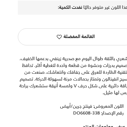
ذا اللون غير متوفر حاليًا
نفدت الكمية:
القائمة المفضلة
عري بالثقة طوال اليوم مع صدرية زينفي بدعمها الخفيف.
ميم بدرزات وحشوة من قطعة واحدة لتغطية أكثر. تحافظ
لتقنية الطاردة للعرق على جفافك وانتعاشك. صنعت من
يج انفينالون وتمتاز بحمالات مرنة لسهولة الحركة. تصميم
بياقة دائرية على شكل حرف V ولمسة أنيقة ستشعرك براحة
س لها مثيل.
اللون المعروض: فينتج جرين/أبيض
رقم الإصدار: DO6608-338
عرض معلومات المنتج