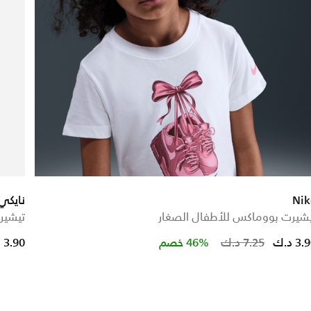
Nik
نايكي
شيرت بووماكس للأطفال الصغار
تيشير
Price reduced from
to
Pri
3 د.ك
7.25 د.ك
46% خصم
3.90 د.ك