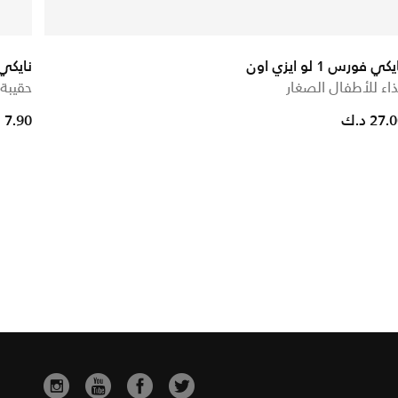
كي فورس 1 لو ايزي اون
نايكي
اء للأطفال الصغار
حقيبة ا
rice reduced from
to
27. د.ك
7.90 د.ك