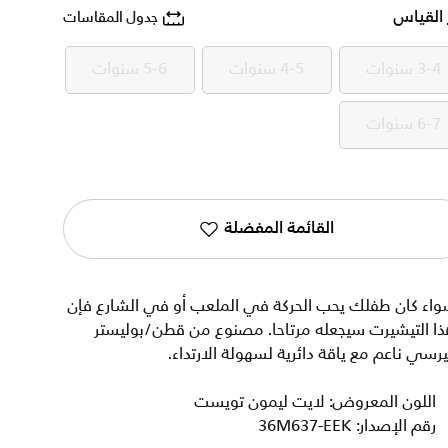
 القياس
جدول المقاسات
3-4 سنوات
4-5 سنوات
5-6 سنوات
3-4 سنوات
4-5 سنوات
5-6 سنوات
6-7 سنوات
6-7 سنوات
القائمة المفضلة
واء كان طفلك يحب الحركة في الملعب أو في الشارع فإن
ذا التيشيرت سيجعله مرتاحا. مصنوع من قطن/بوليستر
رسي ناعم مع ياقة دائرية لسهولة الارتداء.
اللون المعروض: لايت ليمون تويست
رقم الإصدار: 36M637-EEK