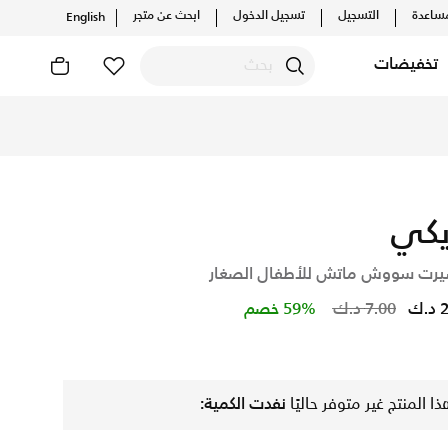
ساعدة
التسجيل
تسجيل الدخول
ابحث عن متجر
English
تخفيضات
يلات والإصدارات الحصرية. احصل على توصيل وإرجاع مجاني✓ دفع ن
يكي
يرت سووش ماتش للأطفال الصغار
Price reduced from
to
.ك
7.00 د.ك
59% خصم
ذا المنتج غير متوفر حاليًا
نفدت الكمية: