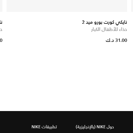
نايكي كورت بورو ميد 2
ناي
حذاء للأطفال الكبار
حذ
31.00 د.ك
00
حول NIKE (بالإنجليزية)
تطبيقات NIKE