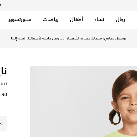
م
رجال
نساء
أطفال
رياضات
سبورتسوير
ن تويست في الكويت عبر موقع نايكي اونلاين، واكتشف أحدث التشك
توصيل مجاني، منتجات حصرية للأعضاء، وعروض خاصة لأعضائنا.
انضم إلينا
نا
تيش
2.90 د
ه