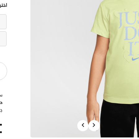
اختر
س
ه
جي
Previous
Next