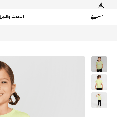
الأحدث والأبرز
Nike
تسوق نايكي تيشيرت سووش ماتش للأطفال الصغار - لايت ليمو