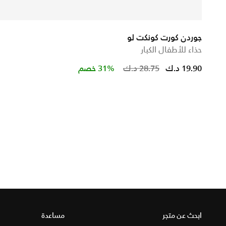
جوردن كورت كونكت لو
حذاء للأطفال الكبار
Price reduced 
to
19.90 د.ك
28.75 د.ك
31% خصم
ابحث عن متجر
مساعدة