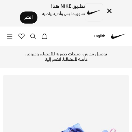
تطبيق NIKE هنا!
×
تسوق ملابس وأحذية رياضية
افتح
English
Nike
تسوق نايكي فوميرو بلس حذاء الجري على الطرق للنساء - رويال ب
توصيل مجاني، منتجات حصرية للأعضاء، وعروض
خاصة لأعضائنا.
انضم إلينا