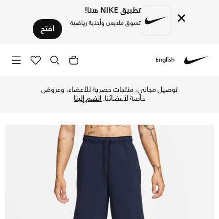
تطبيق NIKE هنا!
×
تسوق ملابس وأحذية رياضية
افتح
English
Nike
تسوق نايكي انليميتد شورت دراي-فت انلايند فيرستل للرجال - 23 سم (تقريبا) - اوبسيديان/أسود/اوبسيديان في الكويت عبر موقع نايكي اونلاين، واكتشف أحدث التشكيلات والإصدارات الحصرية. احصل على توصيل وإرجاع مجاني✓ دفع نقداً ✓ عبر تطبيق تابي ✓ وغيرها من الوسائل.
توصيل مجاني، منتجات حصرية للأعضاء، وعروض
خاصة لأعضائنا.
انضم إلينا