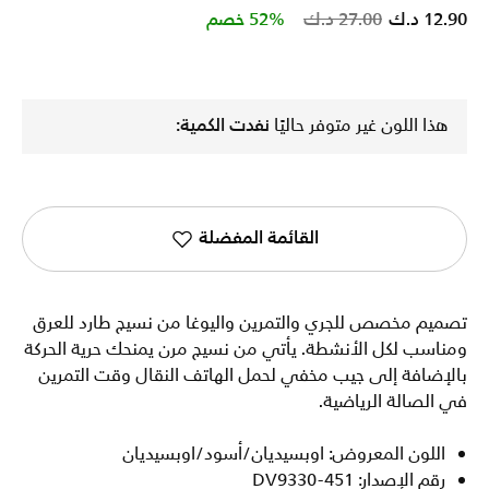
Price reduced from
to
12.90 د.ك
27.00 د.ك
52% خصم
هذا اللون غير متوفر حاليًا
نفدت الكمية:
القائمة المفضلة
تصميم مخصص للجري والتمرين واليوغا من نسيج طارد للعرق
ومناسب لكل الأنشطة. يأتي من نسيج مرن يمنحك حرية الحركة
بالإضافة إلى جيب مخفي لحمل الهاتف النقال وقت التمرين
في الصالة الرياضية.
اللون المعروض: اوبسيديان/أسود/اوبسيديان
رقم الإصدار: DV9330-451