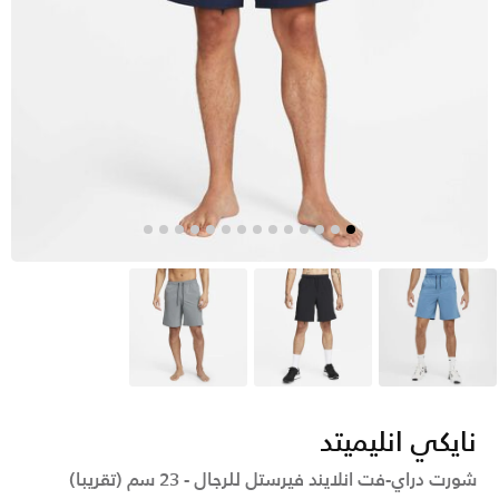
أزرق
أسود
رمادي
نايكي انليميتد
شورت دراي-فت انلايند فيرستل للرجال - 23 سم (تقريبا)