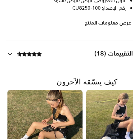
اللون المعروض: أبيض/أبيض/أسود
رقم الإصدار: CU8250-100
عرض معلومات المنتج
التقييمات (18)