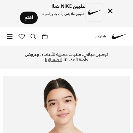
تطبيق NIKE هنا!
×
تسوق ملابس وأحذية رياضية
افتح
English
Nike
تسوق نايكي تروفي صدرية رياضية للأطفال الكبار (للبنات) - أبي
توصيل مجاني، منتجات حصرية للأعضاء، وعروض
خاصة لأعضائنا.
انضم إلينا