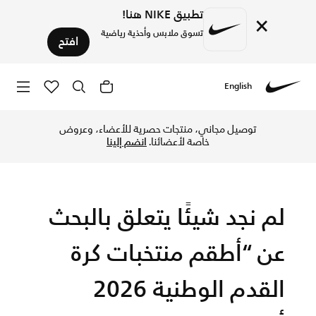
تطبيق NIKE هنا!
×
تسوق ملابس وأحذية رياضية
افتح
English
replica shirts & kits for fans with free delivery and returns.
Nike
توصيل مجاني، منتجات حصرية للأعضاء، وعروض
خاصة لأعضائنا.
انضم إلينا
لم نجد شيئًا يتعلق بالبحث
عن “أطقم منتخبات كرة
القدم الوطنية 2026