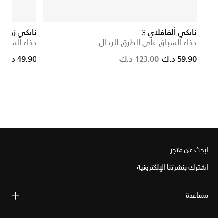
نايكي ألفافلاي 3
نايكي زووم 
حذاء السباق على الطرق للرجال
حذاء السباق
e reduced from
to
Price reduced from
to
59.90 د.ك
123.00 د.ك
49.90 د.ك
ابحث عن متجر
اشترك بنشرتنا الإلكترونية
مساعدة