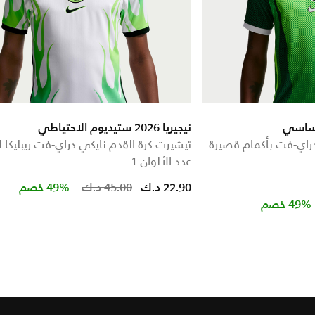
نيجيريا 2026 ستيديوم الاحتياطي
دراي-فت بأكمام قصيرة
تيشيرت كرة القدم نايكي دراي-فت ريبليكا ل
عدد الألوان 1
Price reduced from
to
22.90 د.ك
45.00 د.ك
49% خصم
Price r
49% خصم