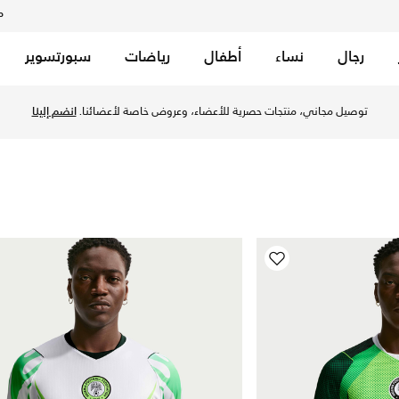
م
رجال
نساء
أطفال
رياضات
سبورتسوير
erseys by Nike online. Explore official jerseys; authentic & repl
توصيل مجاني، منتجات حصرية للأعضاء، وعروض خاصة لأعضائنا.
انضم إلينا