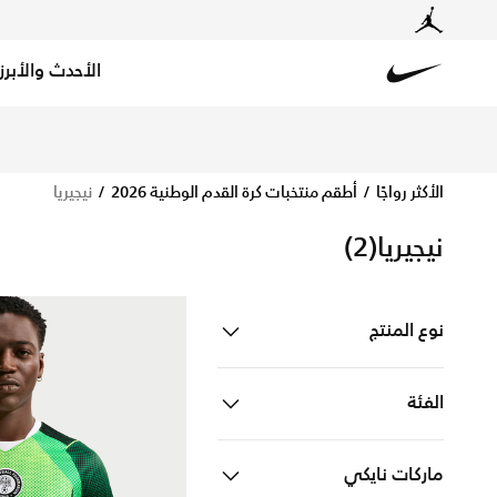
الأحدث والأبرز
ica shirts & kits for fans with free delivery and returns.
Nike
الأكثر رواجًا
أطقم منتخبات كرة القدم الوطنية 2026
نيجيريا
نيجيريا
(2)
نوع المنتج
ملابس
Refine by نوع المنتج: ملابس
الفئة
للرجال
Refine by الفئة: للرجال
ماركات نايكي