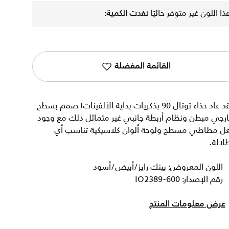
ذا اللون غير متوفر حاليًا
نفدت الكمية:
القائمة المفضلة
لقد عاد حذاء توتال 90 بذكريات بداية الألفينات! صمم بسطح
ارجي مبطن ونظام أربطة جانبي غير متماثل ذلك مع وجود
عل مطاطي مسطح ولوحة ألوان كلاسيكية تناسب أي
لالة.
اللون المعروض: بينك رايز/أبيض/أسود
رقم الإصدار: IO2389-600
عرض معلومات المنتج