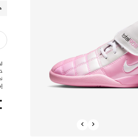
ه
خ
ن
إط
Previous
Next