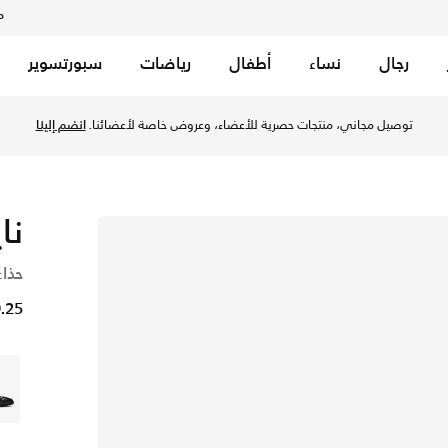
م
رجال
نساء
أطفال
رياضات
سبورتسوير
توصيل مجاني، منتجات حصرية للأعضاء، وعروض خاصة لأعضائنا.
انضم إلينا
ناي
حذاء
49.25 