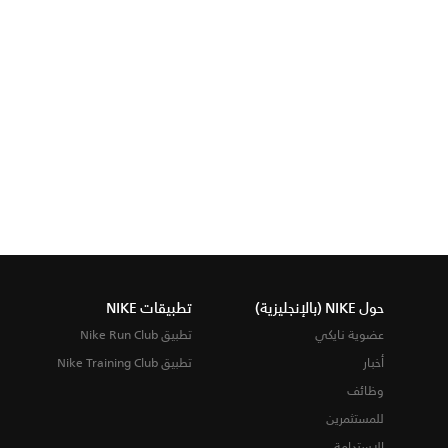
حول NIKE (بالإنجليزية)
تطبيقات NIKE
عضوية نايكي
تطبيق Nike Run Club
أخبار
تطبيق Nike Training Club
وظائف
للمستثمرين
الاستدامة