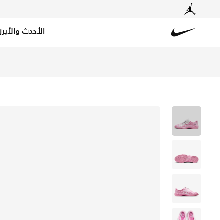
الأحدث والأبرز
Nike
تسوق نايكي توتال 90 SE حذاء للنساء - بينك رايز/أبيض/أسود في الكويت عبر موقع نايكي اونلاين، واكتشف أحدث التشكيلات والإصدارات الحصرية. احصل على توصيل وإرجاع مجاني✓ دفع نقداً ✓ عبر تطبيق تابي ✓ وغيرها من الوسائل.