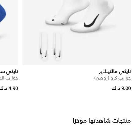
نايكي مالتيبلاير
نايكي سب
جوارب كرو (زوجين)
جوارب ال
Price reduced from
to
9.00 د.ك
4.90 د.ك
منتجات شاهدتها مؤخرًا