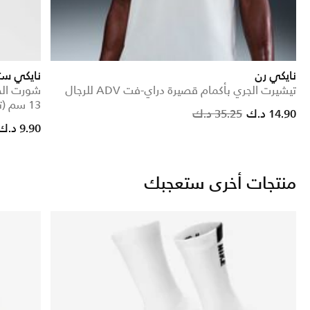
نايكي رن
نايكي ستر
تيشيرت الجري بأكمام قصيرة دراي-فت ADV للرجال
شورت الج
13 سم (تقريبا)
Price reduced from
to
14.90 د.ك
35.25 د.ك
9.90 د.ك
منتجات أخرى ستعجبك