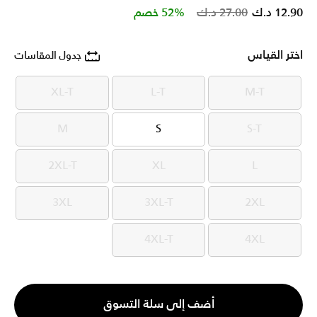
Price reduced from
to
12.90 د.ك
27.00 د.ك
52% خصم
اختر القياس
جدول المقاسات
XL-T
L-T
M-T
XL-T
L-T
M-T
M
S
S-T
M
S
S-T
2XL-T
XL
L
2XL-T
XL
L
3XL
3XL-T
2XL
3XL
3XL-T
2XL
4XL-T
4XL
4XL-T
4XL
الكمية
أضف إلى سلة التسوق