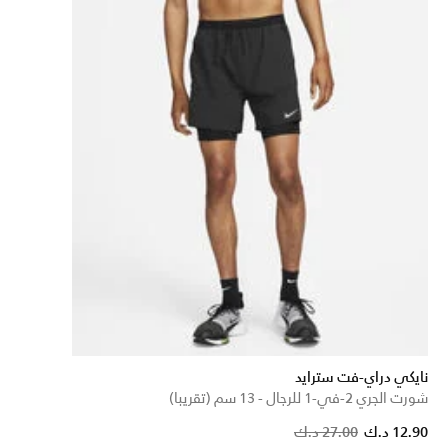
نايكي دراي-فت سترايد
شورت الجري 2-في-1 للرجال - 13 سم (تقريبا)
Price reduced from
to
12.90 د.ك
27.00 د.ك