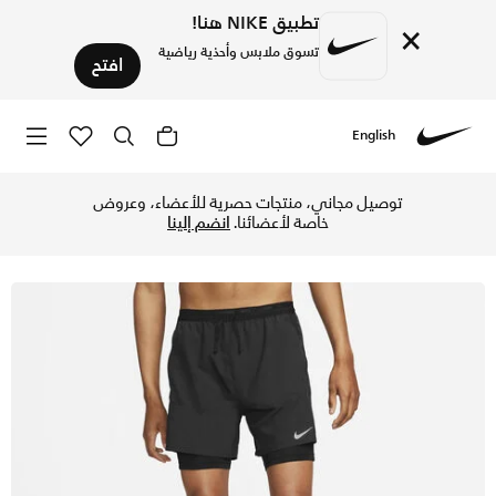
تطبيق NIKE هنا!
×
تسوق ملابس وأحذية رياضية
افتح
English
Nike
تسوق نايكي سترايد شورت الجري 2-في-1 للرجال - 13 سم (تقريبا) - أسود/أسود/أسود في الكويت عبر موقع نايكي اونلاين، واكتشف أحدث التشكيلات والإصدارات الحصرية. احصل على توصيل وإرجاع مجاني✓ دفع نقداً ✓ عبر تطبيق تابي ✓ وغيرها من الوسائل.
توصيل مجاني، منتجات حصرية للأعضاء، وعروض
خاصة لأعضائنا.
انضم إلينا