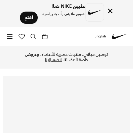
تطبيق NIKE هنا!
×
تسوق ملابس وأحذية رياضية
افتح
English
Nike
تسوق نايكي ستيلار رايد حذاء الجري للأطفال الكبار - ساميت وا
توصيل مجاني، منتجات حصرية للأعضاء، وعروض
خاصة لأعضائنا.
انضم إلينا