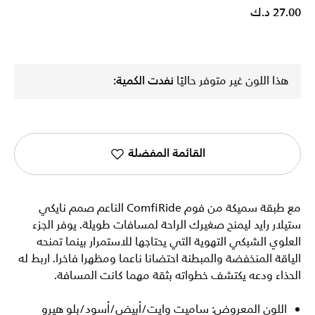
27.00 د.ك
هذا اللون غير متوفر حاليًا
نفدت الكمية:
القائمة المفضلة
مع طبقة سميكة من فوم ComfiRide الناعم صمم نايكي
ستيلار رايد ليمنح صغيرك الراحة لمسافات طويلة. يوفر الجزء
العلوي الشبكي التهوية التي يحتاجها للاستمرار بينما تمنحه
الياقة المنخفضة والمبطنة احتضانا ناعما ومظهرا فاخرا. اربط له
الحذاء ودعه يكتشف خطواته بثقة مهما كانت المسافة.
اللون المعروض: ساميت وايت/أبيض/أسود/بلو هيرو