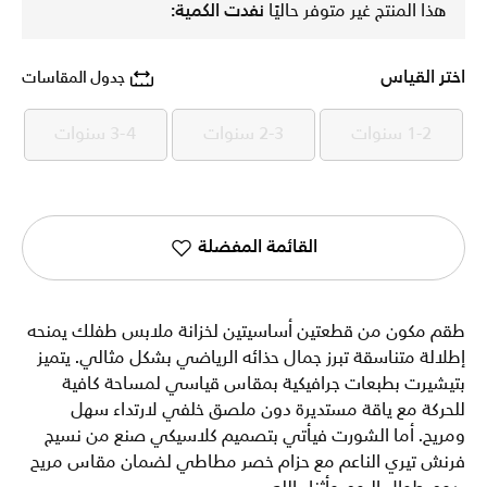
هذا المنتج غير متوفر حاليًا
نفدت الكمية:
اختر القياس
جدول المقاسات
1-2 سنوات
2-3 سنوات
3-4 سنوات
1-2 سنوات
2-3 سنوات
3-4 سنوات
القائمة المفضلة
طقم مكون من قطعتين أساسيتين لخزانة ملابس طفلك يمنحه
إطلالة متناسقة تبرز جمال حذائه الرياضي بشكل مثالي. يتميز
بتيشيرت بطبعات جرافيكية بمقاس قياسي لمساحة كافية
للحركة مع ياقة مستديرة دون ملصق خلفي لارتداء سهل
ومريح. أما الشورت فيأتي بتصميم كلاسيكي صنع من نسيج
فرنش تيري الناعم مع حزام خصر مطاطي لضمان مقاس مريح