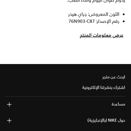
يدوم طوال اليوم وأثناء اللعب.
اللون المعروض: جراي هيذر
رقم الإصدار: 76N903-C87
عرض معلومات المنتج
ابحث عن متجر
اشترك بنشرتنا الإلكترونية
مساعدة
حول NIKE (بالإنجليزية)