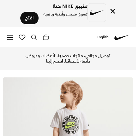
تطبيق NIKE هنا!
×
تسوق ملابس وأحذية رياضية
افتح
English
Nike
تسوق نايكي سبورتسوير طقم شورت فرينش تيري للأطفال في مرحلة 
توصيل مجاني، منتجات حصرية للأعضاء، وعروض
خاصة لأعضائنا.
انضم إلينا