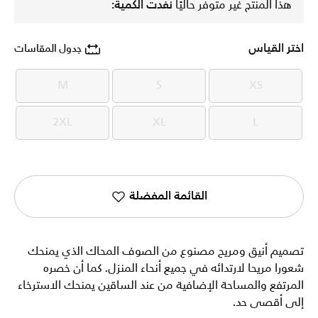
هذا المنتج غير متوفر حاليًا
نفدت الكمية:
اختر القياس
جدول المقاسات
M
S
XS
M
S
XS
2XL
XL
L
2XL
XL
L
القائمة المفضلة
تصميم أنيق ومريح مصنوع من الصوف المحاك الذي يمنحك
شعورا مريحا لارتدائه في جميع أنحاء المنزل. كما أن خصره
المرتفع والمساحة الإضافية من عند الساقين يمنحك الاسترخاء
إلى أقصى حد.