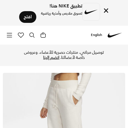
تطبيق NIKE هنا!
×
تسوق ملابس وأحذية رياضية
افتح
English
Nike
تسوق نايكي سبورتسوير فينكس بلش بنطال كوزي فليس هاي-ويستد و
توصيل مجاني، منتجات حصرية للأعضاء، وعروض
خاصة لأعضائنا.
انضم إلينا