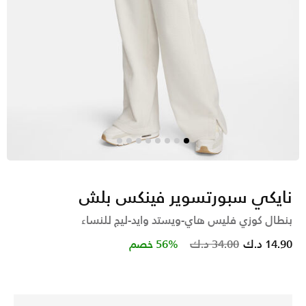
نايكي سبورتسوير فينكس بلش
بنطال كوزي فليس هاي-ويستد وايد-ليج للنساء
Price reduced from
to
14.90 د.ك
34.00 د.ك
56% خصم