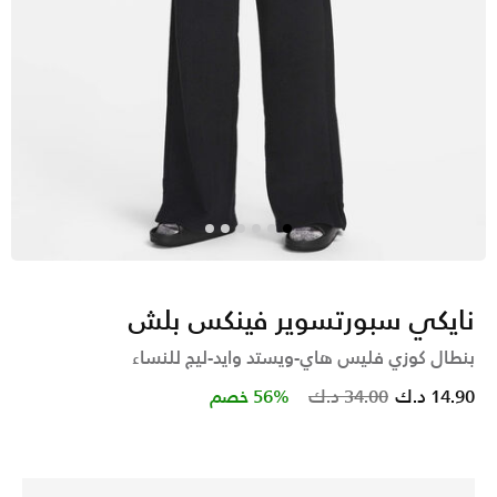
نايكي سبورتسوير فينكس بلش
بنطال كوزي فليس هاي-ويستد وايد-ليج للنساء
Price reduced from
to
14.90 د.ك
34.00 د.ك
56% خصم