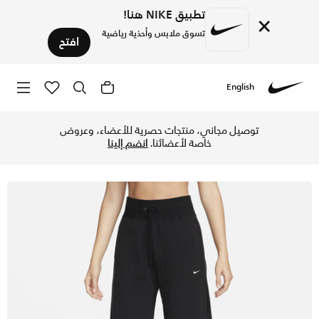
تطبيق NIKE هنا!
×
تسوق ملابس وأحذية رياضية
افتح
English
Nike
تسوق نايكي سبورتسوير فينكس بلش بنطال كوزي فليس هاي-ويستد و
توصيل مجاني، منتجات حصرية للأعضاء، وعروض
خاصة لأعضائنا.
انضم إلينا