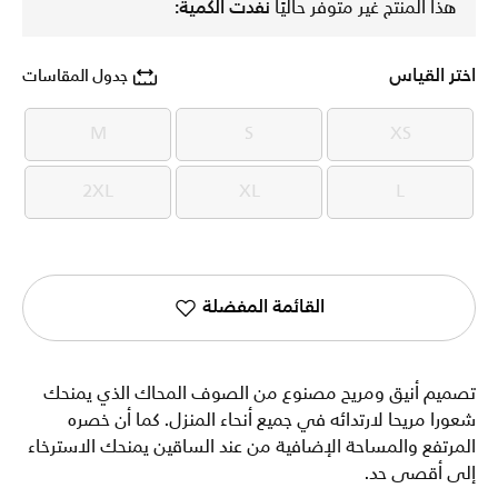
هذا المنتج غير متوفر حاليًا
نفدت الكمية:
اختر القياس
جدول المقاسات
M
S
XS
M
S
XS
2XL
XL
L
2XL
XL
L
القائمة المفضلة
تصميم أنيق ومريح مصنوع من الصوف المحاك الذي يمنحك
شعورا مريحا لارتدائه في جميع أنحاء المنزل. كما أن خصره
المرتفع والمساحة الإضافية من عند الساقين يمنحك الاسترخاء
إلى أقصى حد.