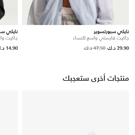
نايكي سبورتسوير
نايكي سبو
جاكيت فارستي واسع للنساء
جاكيت واسع ر
 reduced from
to
Price red
to
29.90 د.ك
47.50 د.ك
14.90 د.ك
منتجات أخرى ستعجبك