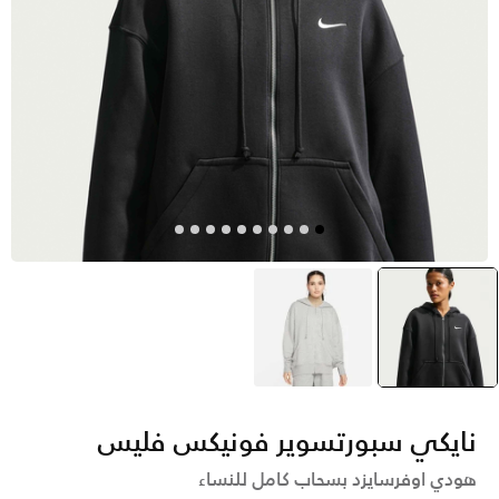
أسود
selected
رمادي
نايكي سبورتسوير فونيكس فليس
هودي اوفرسايزد بسحاب كامل للنساء