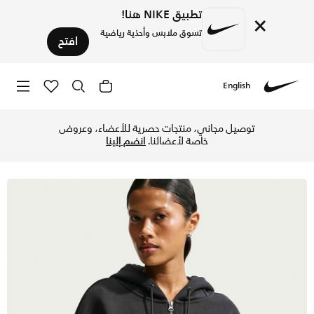
تطبيق NIKE هنا!
×
تسوق ملابس وأحذية رياضية
افتح
English
Nike
تسوق نايكي سبورتسوير فونيكس فليس هودي اوفرسايزد بسحاب كام
توصيل مجاني، منتجات حصرية للأعضاء، وعروض
خاصة لأعضائنا.
انضم إلينا