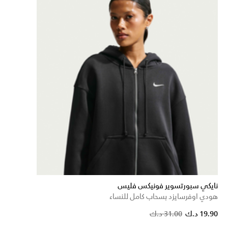
نايكي سبورتسوير فونيكس فليس
هودي اوفرسايزد بسحاب كامل للنساء
Price reduc
to
19.90 د.ك
31.00 د.ك