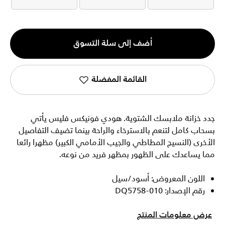
2XL
2XS
2XS-T
الكمية
أضف إلى سلة التسوق
1
القائمة المفضلة
جدد خزانة ملابسك الشتوية. هودي فونيكس فليس يأتي
بسحاب كامل لتنعم بالاسترخاء والراحة بينما تضيف التفاصيل
الأخرى (النسيج المطاطي والجيب الأمامي الكبير) مظهرا رائعا
مما يساعدك على الظهور بمظهر فريد من نوعه.
اللون المعروض: أسود/سيل
رقم الإصدار: DQ5758-010
عرض معلومات المنتج