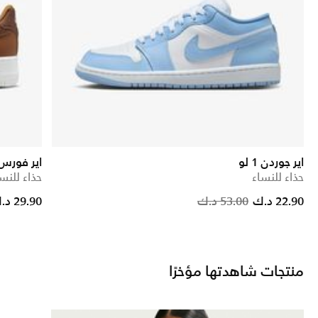
اير جوردن 1 لو
اير فورس 1 '7
حذاء للنساء
حذاء للنس
Price reduced from
to
Price
22.90 د.ك
53.00 د.ك
29.90 د.ك
منتجات شاهدتها مؤخرًا