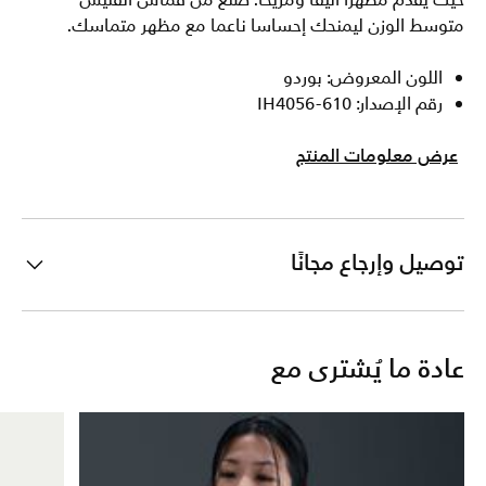
حيث يقدم مظهرا أنيقا ومريحا. صنع من قماش الفليس
متوسط الوزن ليمنحك إحساسا ناعما مع مظهر متماسك.
اللون المعروض: بوردو
رقم الإصدار: IH4056-610
عرض معلومات المنتج
توصيل وإرجاع مجانًا
عادة ما يُشترى مع