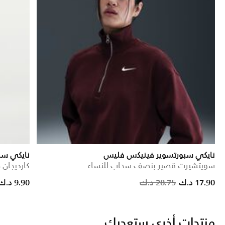
نايكي سبورتسوير فينيكس فليس
نايكي سب
سويتشيرت قصير بنصف سحاب للنساء
كارديجان
from
Price reduced from
to
17.90 د.ك
28.75 د.ك
9.90 د.ك
منتجات أخرى ستعجبك