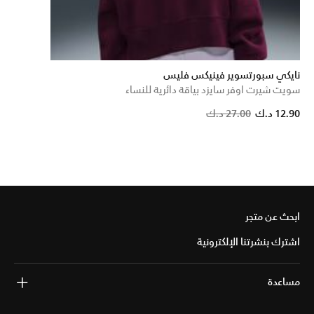
نايكي سبورتسوير فينيكس فليس
سويت شيرت اوفر سايزد بياقة دائرية للنساء
Price reduced fr
to
12.90 د.ك
27.00 د.ك
ابحث عن متجر
اشترك بنشرتنا الإلكترونية
مساعدة