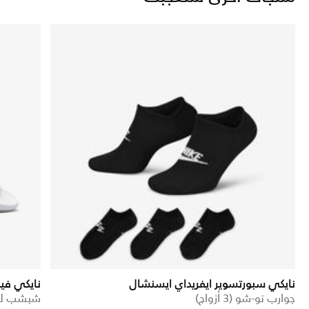
نايكي سبورتسوير ايفريداي ايسنشال
نايكي في
جوارب نو-شو (3 أزواج)
شبشب لل