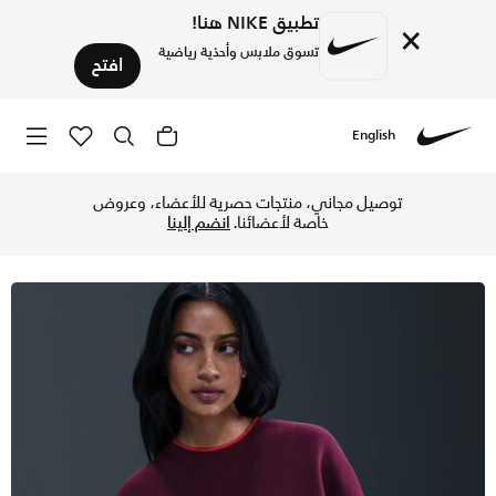
تطبيق NIKE هنا!
×
تسوق ملابس وأحذية رياضية
افتح
English
Nike
تسوق نايكي سبورتسوير فينيكس فليس سويت شيرت اوفر سايزد بياقة
توصيل مجاني، منتجات حصرية للأعضاء، وعروض
خاصة لأعضائنا.
انضم إلينا