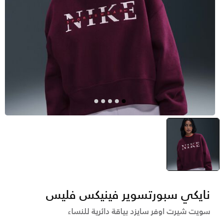
أحمر
selected
نايكي سبورتسوير فينيكس فليس
سويت شيرت اوفر سايزد بياقة دائرية للنساء