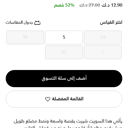
Price reduced from
to
12.90 د.ك
27.00 د.ك
52% خصم
اختر القياس
جدول المقاسات
M
S
XS
M
S
XS
XL
L
XL
L
الكمية
أضف إلى سلة التسوق
1
القائمة المفضلة
يأتي هذا السويت شيرت بقصة واسعة ونمط مضلع طويل