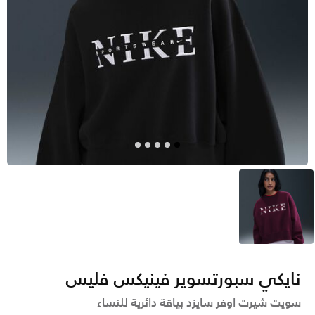
أحمر
نايكي سبورتسوير فينيكس فليس
سويت شيرت اوفر سايزد بياقة دائرية للنساء