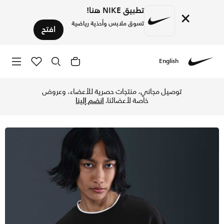
تطبيق NIKE هنا!
×
تسوق ملابس وأحذية رياضية
افتح
English
Nike
تسوق نايكي سبورتسوير فينيكس فليس سويت شيرت اوفر سايزد بياق
توصيل مجاني، منتجات حصرية للأعضاء، وعروض
خاصة لأعضائنا.
انضم إلينا