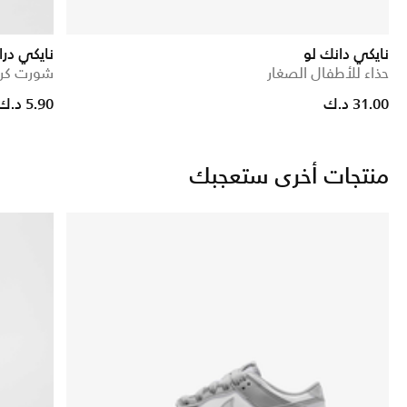
نايكي دانك لو
نايكي در
حذاء للأطفال الصغار
شورت كرة 
Price reduced from
to
31.00 د.ك
5.90 د.ك
منتجات أخرى ستعجبك