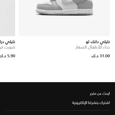
نايكي دانك لو
نايكي در
حذاء للأطفال الصغار
شورت كرة 
Price reduced from
to
31.00 د.ك
5.90 د.ك
ابحث عن متجر
اشترك بنشرتنا الإلكترونية