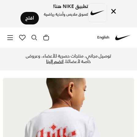
تطبيق NIKE هنا!
×
تسوق ملابس وأحذية رياضية
افتح
English
Nike
تسوق نايكي سبورتسوير تيشيرت للأطفال الكبار - أبيض في الكويت
توصيل مجاني، منتجات حصرية للأعضاء، وعروض
خاصة لأعضائنا.
انضم إلينا