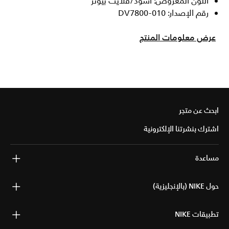
اللون المعروض: أسود/فلايت بيوتر
رقم الإصدار: DV7800-010
عرض معلومات المنتج
ابحث عن متجر
اشترك بنشرتنا الإلكترونية
مساعدة
حول NIKE (بالإنجليزية)
تطبيقات NIKE