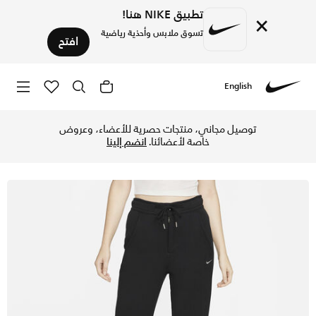
تطبيق NIKE هنا!
×
تسوق ملابس وأحذية رياضية
افتح
English
Nike
تسوق نايكي سبورتسوير مودرن فليس بنطال هاي-ويستد فرينش تيري
توصيل مجاني، منتجات حصرية للأعضاء، وعروض
خاصة لأعضائنا.
انضم إلينا