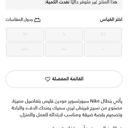
هذا المنتج غير متوفر حاليًا
نفدت الكمية:
اختر القياس
جدول المقاسات
M
S
XS
M
S
XS
2XL
XL
L
2XL
XL
L
القائمة المفضلة
يأتي بنطال Nike سبورتسوير مودرن فليس بتفاصيل مميزة.
مصنوع من نسيج فرينش تيري سميك يمنحك الدفء والراحة
وتصميم بقصة ضيقة ومناسب لارتدائه للعمل والمنزل.