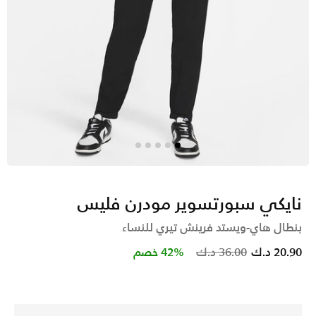
نايكي سبورتسوير مودرن فليس
بنطال هاي-ويستد فرينش تيري للنساء
Price reduced from
to
20.90 د.ك
36.00 د.ك
42% خصم