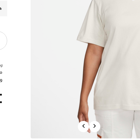
ه
ر
من
وف
Previous
Next