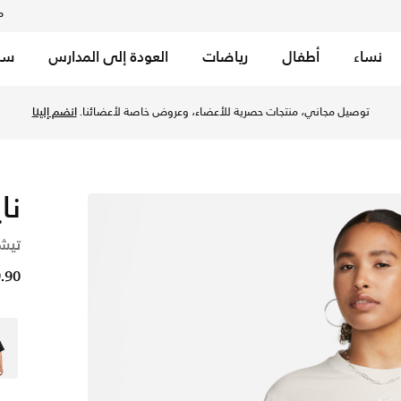
م
نساء
أطفال
رياضات
العودة إلى المدارس
سب
ود براون/أبيض في الكويت عبر موقع نايكي اونلاين، واكتشف أحدث 
توصيل مجاني، منتجات حصرية للأعضاء، وعروض خاصة لأعضائنا.
انضم إلينا
نا
تيش
9.90 د