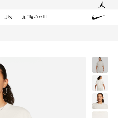
الأحدث والأبرز
رجال
Nike
تسوق نايكي سبورتسوير ايسنشال تيشيرت للنساء - لايت اوريو