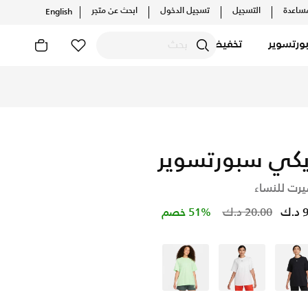
ساعدة
التسجيل
تسجيل الدخول
ابحث عن متجر
English
ورتسوير
تخفيضات
التشكيلات والإصدارات الحصرية. احصل على توصيل وإرجاع مجاني✓ دف
يكي سبورتسوير
يرت للنساء
Price reduced from
to
.ك
20.00 د.ك
51% خصم
أسود
أبيض
أخضر