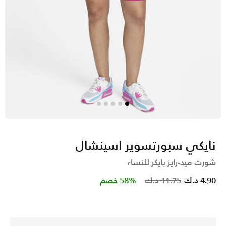
نايكي سبورتسوير اسينشال
شورت ميد-رايز بايكر للنساء
Price reduced from
to
4.90 د.ك
11.75 د.ك
58% خصم