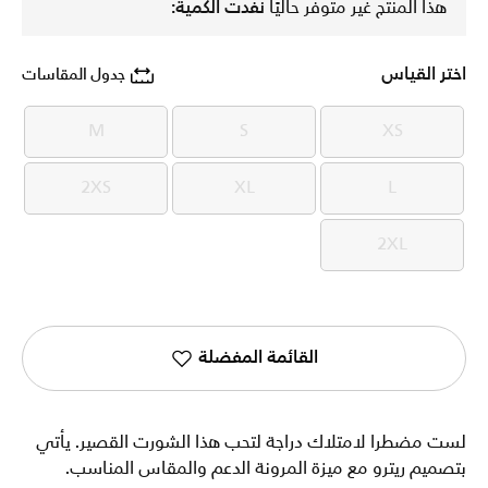
هذا المنتج غير متوفر حاليًا
نفدت الكمية:
اختر القياس
جدول المقاسات
M
S
XS
M
S
XS
2XS
XL
L
2XS
XL
L
2XL
2XL
القائمة المفضلة
لست مضطرا لامتلاك دراجة لتحب هذا الشورت القصير. يأتي
بتصميم ريترو مع ميزة المرونة الدعم والمقاس المناسب.