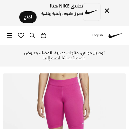
تطبيق NIKE هنا!
×
تسوق ملابس وأحذية رياضية
افتح
English
Nike
تسوق نايكي سبورتسوير اسينشال شورت ميد-رايز بايكر للنساء - أ
توصيل مجاني، منتجات حصرية للأعضاء، وعروض
خاصة لأعضائنا.
انضم إلينا