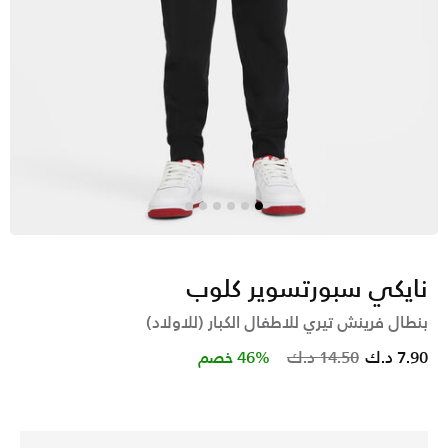
نايكي سبورتسوير كلوب
بنطال فرينش تيري للاطفال الكبار (للاولاد)
Price reduced from
to
7.90 د.ك
14.50 د.ك
46% خصم