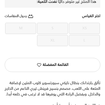
هذا المنتج غير متوفر حاليًا
نفدت الكمية:
اختر القياس
جدول المقاسات
M
S
XS
M
S
XS
XL
L
XL
L
القائمة المفضلة
تألق بارتداءك بنطال نايكي سبورتسوير كلوب المتين لإضافة
المتعة على اللعب. مصمم بنسيج فرينش تيري الناعم من الخارج
والداخل. وبفضل الراحة التي يوفرها قد لا ترغب في خلعه أبدا.