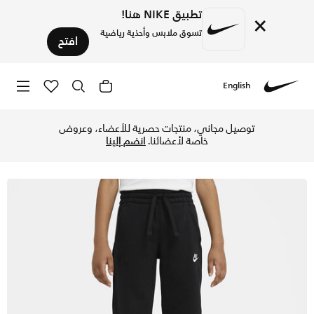
تطبيق NIKE هنا!
×
تسوق ملابس وأحذية رياضية
افتح
English
Nike
تسوق نايكي سبورتسوير كلوب بنطال فرينش تيري للاطفال الكبار (
توصيل مجاني، منتجات حصرية للأعضاء، وعروض
خاصة لأعضائنا.
انضم إلينا