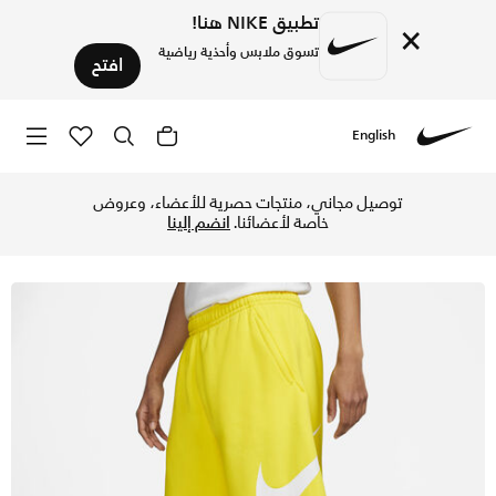
تطبيق NIKE هنا!
×
تسوق ملابس وأحذية رياضية
افتح
English
Nike
تسوق نايكي سبورتسوير كلوب شورت جرافيك للرجال - اوبتي يلو/أ
توصيل مجاني، منتجات حصرية للأعضاء، وعروض
خاصة لأعضائنا.
انضم إلينا