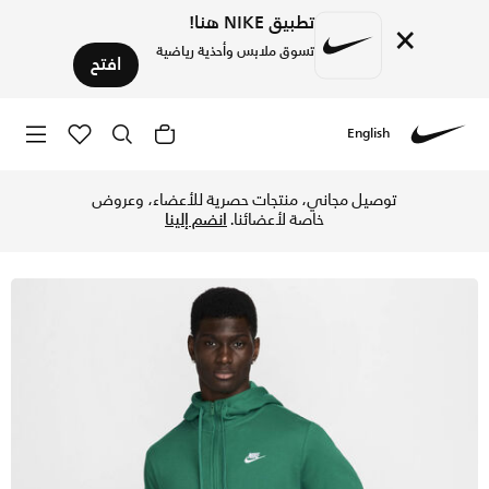
تطبيق NIKE هنا!
×
تسوق ملابس وأحذية رياضية
افتح
English
Nike
تسوق نايكي سبورتسوير كلوب هودي بسحاب كامل للرجال - مالاكاي
توصيل مجاني، منتجات حصرية للأعضاء، وعروض
خاصة لأعضائنا.
انضم إلينا