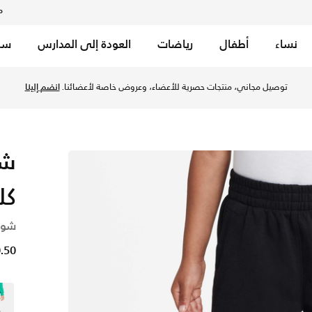
م
نساء
أطفال
رياضات
العودة إلى المدارس
سب
 - أسود في الكويت عبر موقع نايكي اونلاين، واكتشف أحدث التشك
توصيل مجاني، منتجات حصرية للأعضاء، وعروض خاصة لأعضائنا.
انضم إلينا
شو
كل
شور
10.50 