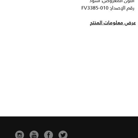
اللون المعروض: أسود
رقم الإصدار: FV3385-010
عرض معلومات المنتج