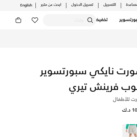
ساعدة
التسجيل
تسجيل الدخول
ابحث عن متجر
English
ورتسوير
تخفيضات
يلات والإصدارات الحصرية. احصل على توصيل وإرجاع مجاني✓ دفع نق
رت نايكي سبورتسوير
وب فرينش تيري
ت للأطفال
د.ك