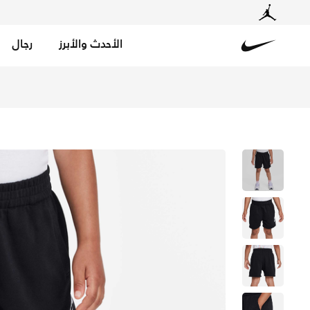
الأحدث والأبرز
رجال
Nike
تسوق شورت نايكي سبورتسوير كلوب فرينش تيري شورت للأطفال