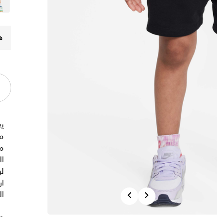
ه
ي
مت
م
ال
له
ار
Previous
Next
ال