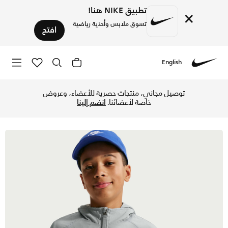
تطبيق NIKE هنا!
×
تسوق ملابس وأحذية رياضية
افتح
English
Nike
تسوق نايكي سبورتسوير سيتي يوتيليتي جاكيت ووفن بسحاب كامل ل
توصيل مجاني، منتجات حصرية للأعضاء، وعروض
خاصة لأعضائنا.
انضم إلينا