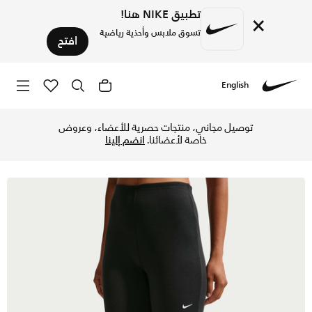
تطبيق NIKE هنا!
×
تسوق ملابس وأحذية رياضية
افتح
English
Nike
تسوق نايكي سبورتسوير تشيل نت ليقنز ضيف ميني-ريب بأرجل واسع
توصيل مجاني، منتجات حصرية للأعضاء، وعروض
خاصة لأعضائنا.
انضم إلينا