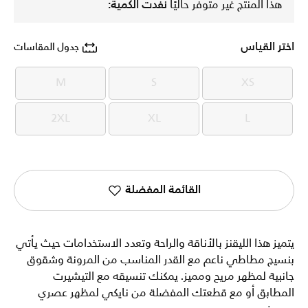
هذا المنتج غير متوفر حاليًا
نفدت الكمية:
اختر القياس
جدول المقاسات
M
S
XS
M
S
XS
2XL
XL
L
2XL
XL
L
القائمة المفضلة
يتميز هذا الليقنز بالأناقة والراحة وتعدد الاستخدامات حيث يأتي
بنسيج مطاطي ناعم مع القدر المناسب من المرونة وشقوق
جانبية لمظهر مريح ومميز. يمكنك تنسيقه مع التيشيرت
المطابق أو مع قطعتك المفضلة من نايكي لمظهر عصري