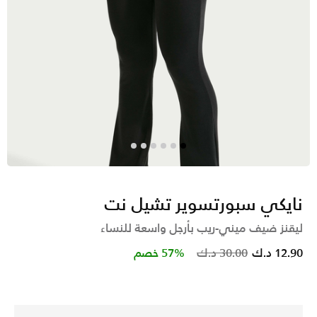
نايكي سبورتسوير تشيل نت
ليقنز ضيف ميني-ريب بأرجل واسعة للنساء
Price reduced from
to
12.90 د.ك
30.00 د.ك
57% خصم