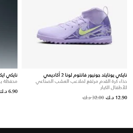
نايكي يونايتد جونيور فانتوم لونا 2 أكاديمي
نايكي ايك
حذاء كرة القدم مرتفع لملاعب العشب الصناعي
محفظة بس
للأطفال الكبار
Price reduced from
to
6.90 د.ك
Price reduced from
to
12.90 د.ك
32.00 د.ك