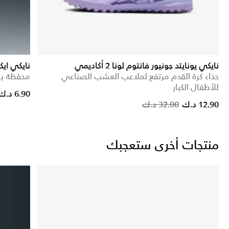
نايكي يونايتد جونيور فانتوم لونا 2 أكاديمي
نايكي ايك
حذاء كرة القدم مرتفع لملاعب العشب الصناعي
محفظة بس
للأطفال الكبار
Price reduced from
to
6.90 د.ك
Price reduced from
to
12.90 د.ك
32.00 د.ك
منتجات أخرى ستعجبك