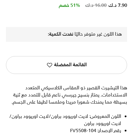
Price reduced from
to
7.90 د.ك
16.00 د.ك
51% خصم
هذا اللون غير متوفر حاليًا
نفدت الكمية:
القائمة المفضلة
هذا التيشيرت القصير ذو المقاس الكلاسيكي المتعدد
الاستخدامات. يمتاز بنسيج جيرسي ناعم قابل للتمدد مع ثنية
بسيطة مما يمنحك شعورا مريحا وملمسا لطيفا على الجسم.
اللون المعروض: لايت اوريوود براون/لايت اوريوود براون/
لايت اوريوود براون
رقم الإصدار: FV5508-104