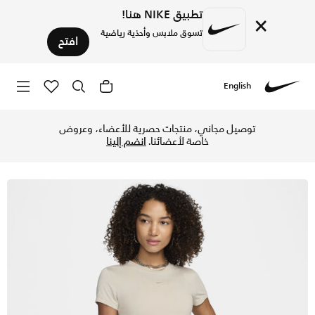
تطبيق NIKE هنا!
×
تسوق ملابس وأحذية رياضية
افتح
English
Nike
تسوق نايكي سبورتسوير تشيل نت تيشيرت للنساء - لايت اوريوود ب
توصيل مجاني، منتجات حصرية للأعضاء، وعروض
خاصة لأعضائنا.
انضم إلينا