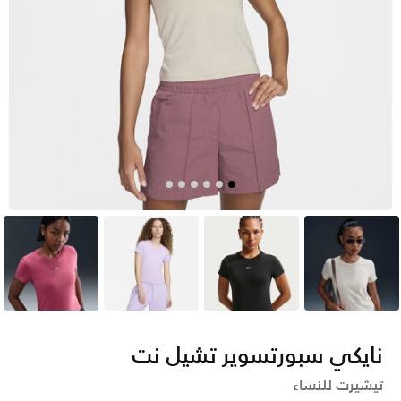
ايفوري
أسود
بنفسجي
وردي
نايكي سبورتسوير تشيل نت
تيشيرت للنساء