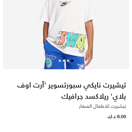
تيشيرت نايكي سبورتسوير 'آرت اوف
بلاي' ريلاكسد جرافيك
تيشيرت للاطفال الصغار
8.00 د.ك