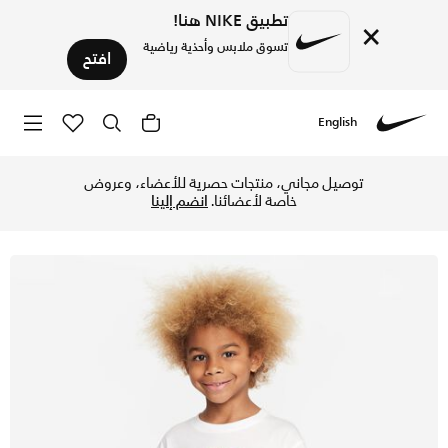
تطبيق NIKE هنا!
×
تسوق ملابس وأحذية رياضية
افتح
English
Nike
تسوق تيشيرت نايكي سبورتسوير 'آرت اوف بلاي' ريلاكسد جرافيك ت
توصيل مجاني، منتجات حصرية للأعضاء، وعروض
خاصة لأعضائنا.
انضم إلينا