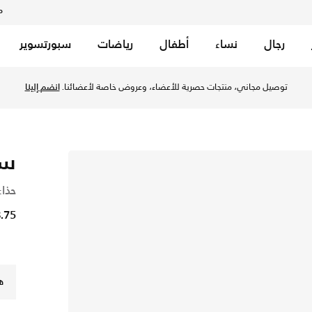
م
رجال
نساء
أطفال
رياضات
سبورتسوير
توصيل مجاني، منتجات حصرية للأعضاء، وعروض خاصة لأعضائنا.
انضم إلينا
سك
حذاء
28.75 
ه