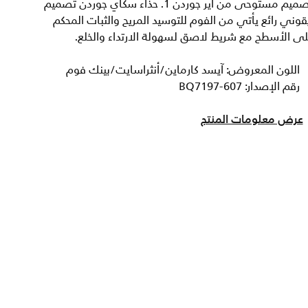
تصميم مستوحى من اير جوردن 1. حذاء سكاي جوردن تصميم
قوني رائع يأتي من الفوم للتوسيد المريح والثبات المحكم
ى الأسطح مع شريط لاصق لسهولة الارتداء والخلع.
اللون المعروض: آيسد كارماين/أنثراسايت/بينك فوم
رقم الإصدار: BQ7197-607
عرض معلومات المنتج