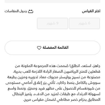
اختر القياس
جدول المقاسات
6 شهور
9 شهور
6 شهور
9 شهور
القائمة المفضلة
جاهز، استعد، انطلق! صُممت هذه المجموعة المكونة من
قطعتين لتمنح الرياضيين الصغار الراحة اللازمة للعب بحرية.
مصنوعة من نسيج بوليستر محبوك معاد تدويره ومزين بطبعة
سووش بالكامل بنمط جاكارد. تأتي بزر إغلاق أمامي مستوحى
من شيونغسام للحصول على مظهر فريد ومميّز، ونمط واسع
لسهولة الارتداء مع طبقات لمزيد من الدفء. يتميز البنطال
المطابق بحزام خصر مطاطي لضمان مقياس مريح.