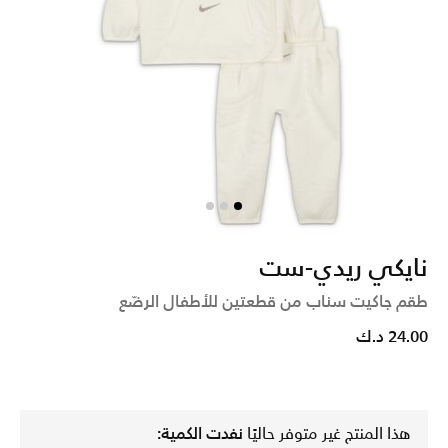
نايكي ريدي-ست
طقم جاكيت سناب من قطعتين للأطفال الرضّع
24.00 د.ك
هذا المنتج غير متوفر حاليًا
نفدت الكمية: