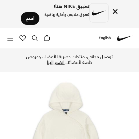
تطبيق NIKE هنا!
×
تسوق ملابس وأحذية رياضية
افتح
English
Nike
تسوق نايكي ريدي-ست طقم جاكيت سناب من قطعتين للأطفال الرضّع
توصيل مجاني، منتجات حصرية للأعضاء، وعروض
خاصة لأعضائنا.
انضم إلينا