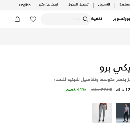
ساعدة
التسجيل
تسجيل الدخول
ابحث عن متجر
English
ورتسوير
تخفيضات
 التشكيلات والإصدارات الحصرية. احصل على توصيل وإرجاع مجاني✓ د
يكي برو
نز بخصر متوسط وتفاصيل شبكية للنساء
Price reduced from
to
د.ك
22.00 د.ك
41% خصم
أسود
رمادي