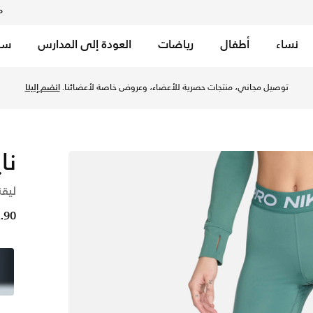
م
نساء
أطفال
رياضات
العودة إلى المدارس
سب
بايكوستال/أبيض في الكويت عبر موقع نايكي اونلاين، واكتشف أحدث
توصيل مجاني، منتجات حصرية للأعضاء، وعروض خاصة لأعضائنا.
انضم إلينا
نا
ليق
12.90 