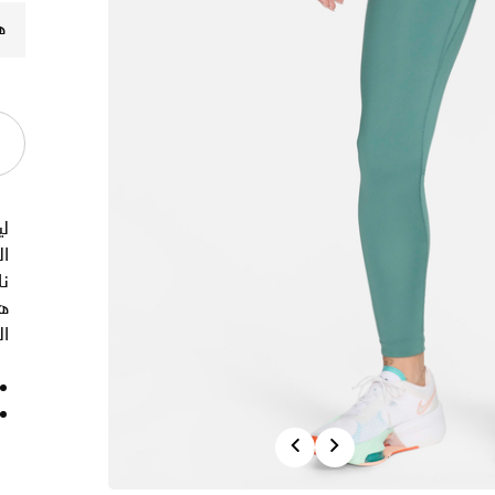
ه
ل
ا
نا
ال
Previous
Next