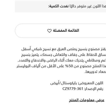
ذا اللون غير متوفر حاليًا
نفدت الكمية:
القائمة المفضلة
يقنز مصنوع بنسيج يمتص العرق مع نسيج شبكي أسفل
لساق للحفاظ على جفاف وانتعاش جسمك. يتميز بنسيج
عم ومطاطي يتحرك معك أثناء الركض والاندفاع والتمدد.
هذا المنتج مصنوع من 50% على الأقل من ألياف البوليستر
معاد تدويرها.
اللون المعروض: بايكوستال/أبيض
رقم الإصدار: CZ9779-361
عرض معلومات المنتج