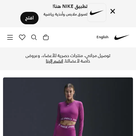
تطبيق NIKE هنا!
×
تسوق ملابس وأحذية رياضية
افتح
English
Nike
تسوق نايكي برو شورت 8 سم (تقريبا) للنساء - هوت فوشيا/أبيض في الكويت عبر موقع نايكي اونلاين، واكتشف أحدث التشكيلات والإصدارات الحصرية. احصل على توصيل وإرجاع مجاني✓ دفع نقداً ✓ عبر تطبيق تابي ✓ وغيرها من الوسائل.
توصيل مجاني، منتجات حصرية للأعضاء، وعروض
خاصة لأعضائنا.
انضم إلينا