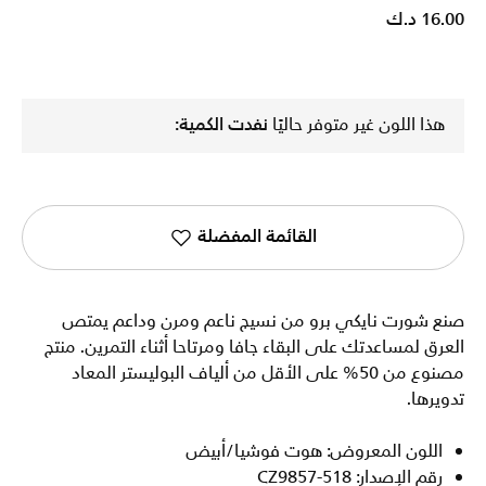
16.00 د.ك
هذا اللون غير متوفر حاليًا
نفدت الكمية:
القائمة المفضلة
صنع شورت نايكي برو من نسيج ناعم ومرن وداعم يمتص
العرق لمساعدتك على البقاء جافا ومرتاحا أثناء التمرين. منتج
مصنوع من 50% على الأقل من ألياف البوليستر المعاد
تدويرها.
اللون المعروض: هوت فوشيا/أبيض
رقم الإصدار: CZ9857-518