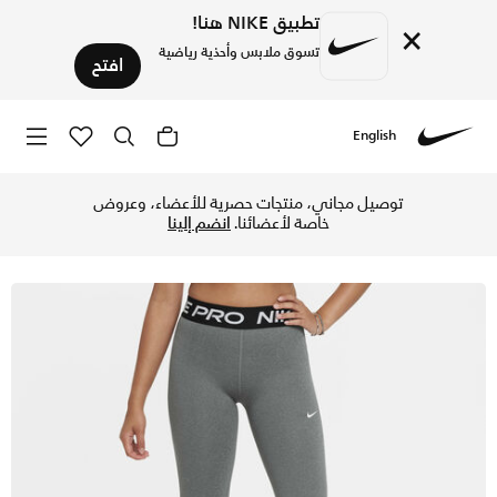
تطبيق NIKE هنا!
×
تسوق ملابس وأحذية رياضية
افتح
English
Nike
تسوق نايكي برو ليقنز للاطفال الكبار (للبنات) - هيذر كاربون/أ
توصيل مجاني، منتجات حصرية للأعضاء، وعروض
خاصة لأعضائنا.
انضم إلينا