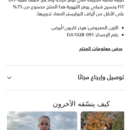
طبقة فائقة المرونة التي توفر الراحة والدعم. أضفنا تقنية Dri-
FIT ونسيج شبكي يوفر التهوية هذا المنتج مصنوع من 75%
على الأقل من ألياف البوليستر المعاد تدويرها.
اللون المعروض: هيذر كاربون/أبيض
رقم الإصدار: DA1028-091
عرض معلومات المنتج
توصيل وإرجاع مجانًا