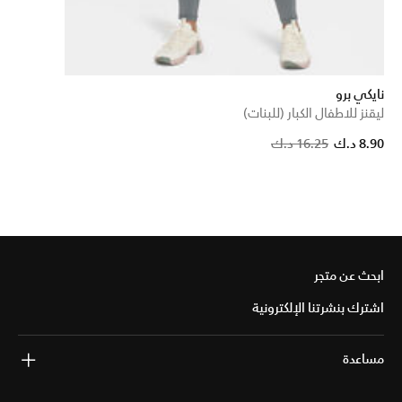
نايكي برو
ليقنز للاطفال الكبار (للبنات)
P
8.90 د.ك
16.25 د.ك
ابحث عن متجر
اشترك بنشرتنا الإلكترونية
مساعدة