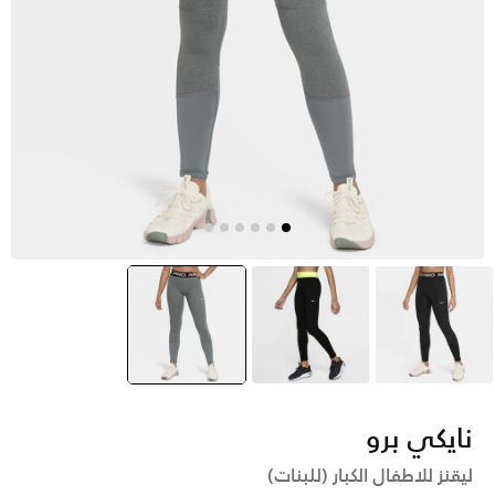
أسود
أسود
رمادي
selected
نايكي برو
ليقنز للاطفال الكبار (للبنات)