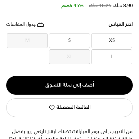
Price reduced from
to
8.90 د.ك
16.25 د.ك
45% خصم
اختر القياس
جدول المقاسات
M
S
XS
M
S
XS
XL
L
XL
L
الكمية
أضف إلى سلة التسوق
1
القائمة المفضلة
من التدريب إلى يوم المباراة تحتضنك ليقنز نايكي برو بفضل