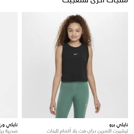
منتجات أخرى ستعجبك
نايكي برو
نايكي ون
تيشيرت التمرين دراي-فت بلا أكمام للبنات
صدرية ريا