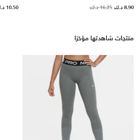
Price reduced from
to
8.90 د.ك
16.25 د.ك
10.50 د.ك
منتجات شاهدتها مؤخرًا