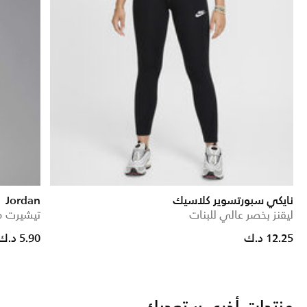
نايكي سبورتسوير كلاسيك
Jordan
ليقنز بخصر عالي للبنات
تيشيرت مر
duced from
o
12.25 د.ك
5.90 د.ك