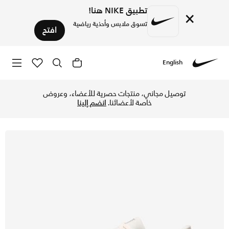
تطبيق NIKE هنا!
×
تسوق ملابس وأحذية رياضية
افتح
English
Nike
تسوق نايكي بيجاسوس 41 حذاء الجري على الطرق للنساء - فانتوم/بيكانتي ريد/اتموسفير/أسود في الكويت عبر موقع نايكي اونلاين، واكتشف أحدث التشكيلات والإصدارات الحصرية. احصل على توصيل وإرجاع مجاني✓ دفع نقداً ✓ عبر تطبيق تابي ✓ وغيرها من الوسائل.
توصيل مجاني، منتجات حصرية للأعضاء، وعروض
خاصة لأعضائنا.
انضم إلينا