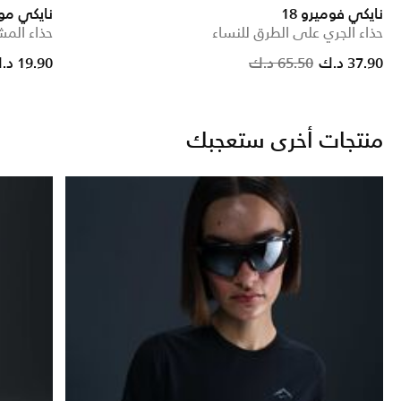
نايكي فوميرو 18
نايكي موت
حذاء الجري على الطرق للنساء
حذاء الم
Price reduced from
to
Price redu
to
37.90 د.ك
65.50 د.ك
19.90 د.ك
منتجات أخرى ستعجبك