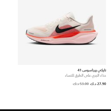
نايكي بيجاسوس 41
حذاء الجري على الطرق للنساء
Pric
27.90 د.ك
53.00 د.ك