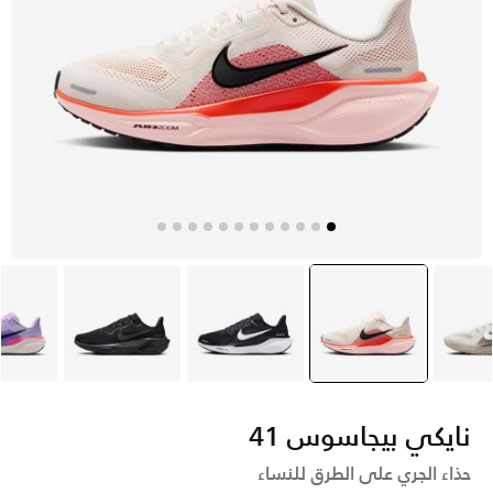
مادي
وردي
selected
أسود
أسود
ب
نايكي بيجاسوس 41
حذاء الجري على الطرق للنساء