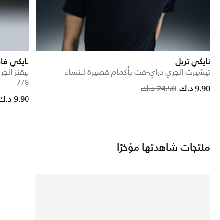
نايكي تريل
نايكي ف
تيشيرت الجري دراي-فت بأكمام قصيرة للنساء
ليقنز ال
7/8
Price reduced from
to
9.90 د.ك
24.50 د.ك
9.90 د.ك
منتجات شاهدتها مؤخرًا