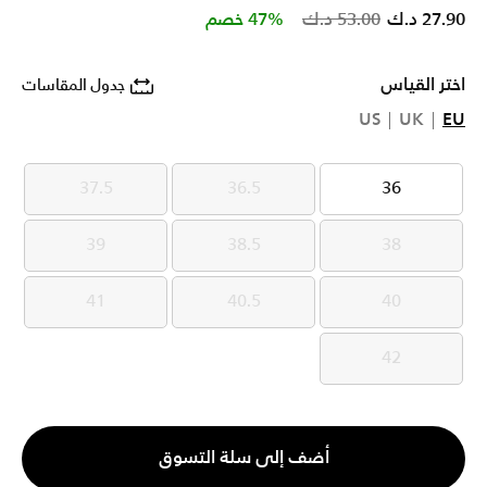
Price reduced from
to
27.90 د.ك
53.00 د.ك
47% خصم
اختر القياس
جدول المقاسات
US
UK
EU
37.5
36.5
36
37.5
36.5
36
39
38.5
38
39
38.5
38
41
40.5
40
41
40.5
40
42
42
الكمية
أضف إلى سلة التسوق
1