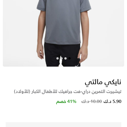
نايكي مالتي
تيشيرت التمرين دراي-فت جرافيك للأطفال الكبار (للأولاد)
Price reduced from
to
5.90 د.ك
10.00 د.ك
41% خصم