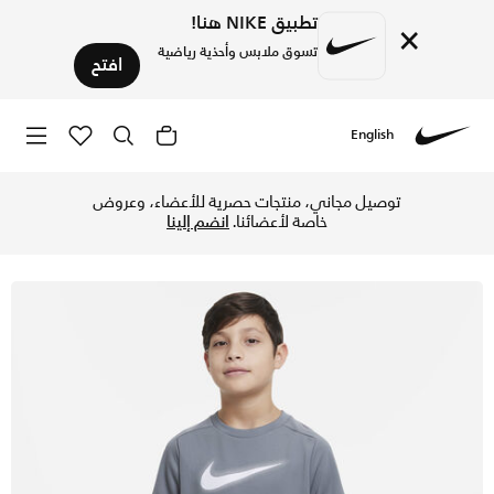
تطبيق NIKE هنا!
×
تسوق ملابس وأحذية رياضية
افتح
English
Nike
تسوق نايكي مالتي تيشيرت التمرين دراي-فت جرافيك للأطفال الكب
توصيل مجاني، منتجات حصرية للأعضاء، وعروض
خاصة لأعضائنا.
انضم إلينا