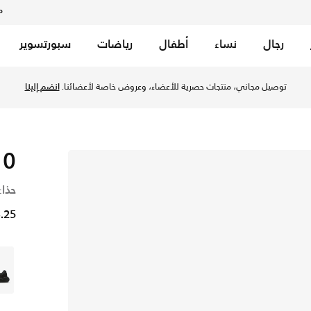
م
رجال
نساء
أطفال
رياضات
سبورتسوير
توصيل مجاني، منتجات حصرية للأعضاء، وعروض خاصة لأعضائنا.
انضم إلينا
10
حذاء
53.25 