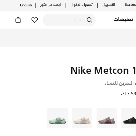
ساعدة
التسجيل
تسجيل الدخول
ابحث عن متجر
English
تخفيضات
Nike Metcon 
 التمرين للنساء
د.ك
رمادي
بنى
أبيض
أخضر