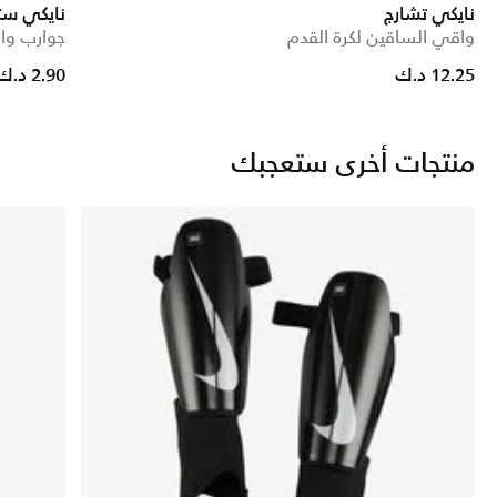
نايكي تشارج
نايكي ست
واقي الساقين لكرة القدم
جوارب وا
Price reduced from
to
12.25 د.ك
2.90 د.ك
منتجات أخرى ستعجبك