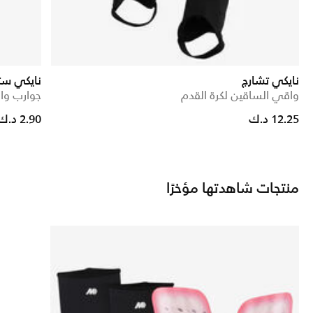
نايكي تشارج
نايكي ست
واقي الساقين لكرة القدم
جوارب وا
Price reduced from
to
12.25 د.ك
2.90 د.ك
منتجات شاهدتها مؤخرًا