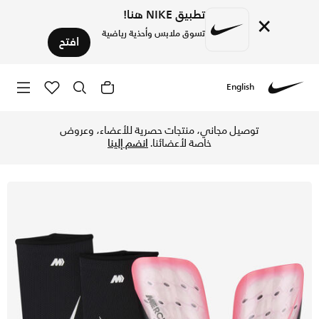
تطبيق NIKE هنا!
×
تسوق ملابس وأحذية رياضية
افتح
English
Nike
تسوق نايكي ميركيوريال لايت واقي الساقين لكرة القدم - صنسي
توصيل مجاني، منتجات حصرية للأعضاء، وعروض
خاصة لأعضائنا.
انضم إلينا