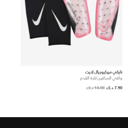
نايكي ميركيوريال لايت
واقي الساقين لكرة القدم
7.90 د.ك
14.00 د.ك