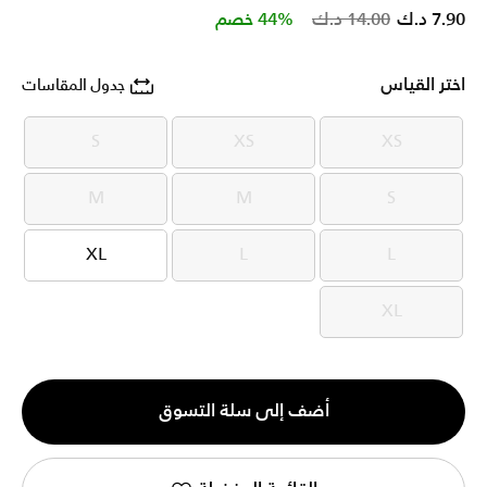
Price reduced from
to
7.90 د.ك
14.00 د.ك
44% خصم
اختر القياس
جدول المقاسات
S
XS
XS
S
XS
XS
M
M
S
M
M
S
XL
L
L
XL
L
L
XL
XL
الكمية
أضف إلى سلة التسوق
1