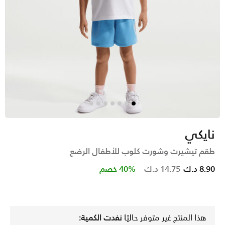
نايكي
طقم تيشيرت وشورت كلوب للأطفال الرضع
Price reduced from
to
8.90 د.ك
14.75 د.ك
40% خصم
هذا المنتج غير متوفر حاليًا
نفدت الكمية: