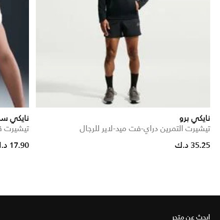
نايكي برو
نايكي سب
تيشيرت التمرين دراي-فت ميد-لاير للرجال
تيشيرت ق
 from
35.25 د.ك
17.90 د.ك
ابحث عن متجر