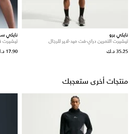
نايكي برو
نايكي سب
تيشيرت التمرين دراي-فت ميد-لاير للرجال
تيشيرت ق
 from
35.25 د.ك
17.90 د.ك
منتجات أخرى ستعجبك