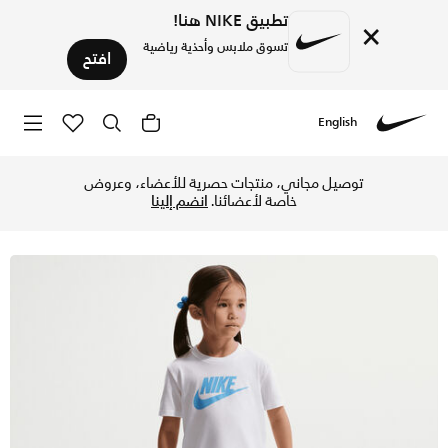
تطبيق NIKE هنا!
×
تسوق ملابس وأحذية رياضية
افتح
English
Nike
تسوق نايكي طقم تيشيرت وشورت كلوب للأطفال الرضع - يونيفرسيت
توصيل مجاني، منتجات حصرية للأعضاء، وعروض
خاصة لأعضائنا.
انضم إلينا