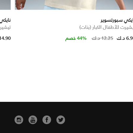
يكي سبورتسوير
نايكي
شيرت للأطفال الكبار (بنات)
تيشير
e reduced from
to
Pric
6 د.ك
12.25 د.ك
44% خصم
14.90 د.ك