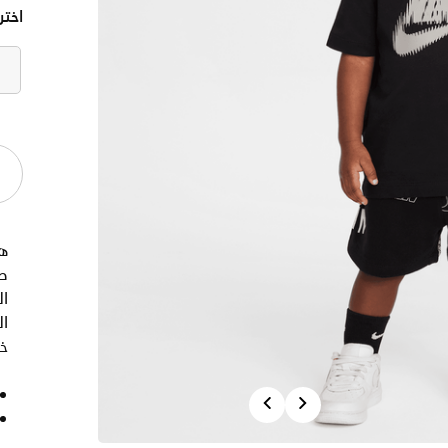
اختر
ه
طف
ال
ا
خص
Previous
Next