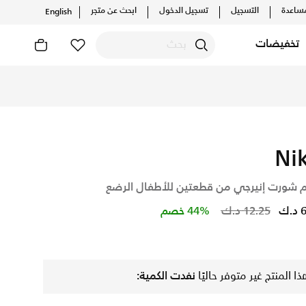
ساعدة
التسجيل
تسجيل الدخول
ابحث عن متجر
English
تخفيضات
والإصدارات الحصرية. احصل على توصيل وإرجاع مجاني✓ دفع نقداً ✓
Ni
 شورت إنيرجي من قطعتين للأطفال الرضع
Price reduced from
to
.ك
12.25 د.ك
44% خصم
ذا المنتج غير متوفر حاليًا
نفدت الكمية: