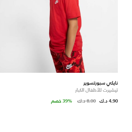
نايكي سبورتسوير
تيشيرت للأطفال الكبار
Price redu
to
4.90 د.ك
8.00 د.ك
39% خصم