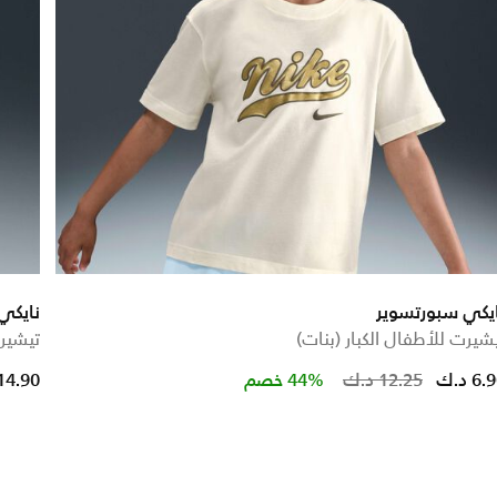
يكي سبورتسوير
نايكي
شيرت للأطفال الكبار (بنات)
تيشير
e reduced from
to
Pric
6 د.ك
12.25 د.ك
44% خصم
14.90 د.ك