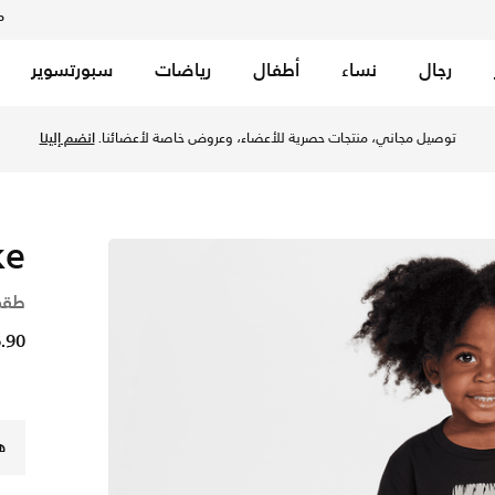
م
رجال
نساء
أطفال
رياضات
سبورتسوير
سود في الكويت عبر موقع نايكي اونلاين، واكتشف أحدث التشكيلات 
توصيل مجاني، منتجات حصرية للأعضاء، وعروض خاصة لأعضائنا.
انضم إلينا
ke
طقم
6.90 د
ه