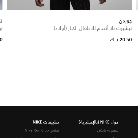
جوردن
نا
تيشيرت بلا أكمام للاطفال الكبار (أولاد)
تي
e reduced from
to
20.50 د.ك
.90
حول NIKE (بالإنجليزية)
تطبيقات NIKE
عضوية نايكي
تطبيق Nike Run Club