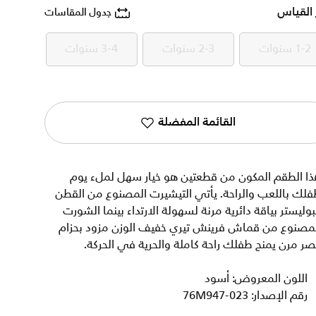
 القياس
جدول المقاسات
1-2 سنوات
2-3 سنوات
3-4 سنوات
1-2 سنوات
2-3 سنوات
3-4 سنوات
القائمة المفضلة
ذا الطقم المكون من قطعتين هو خيار سهل لملء يوم
لك باللعب والراحة. يأتي التيشيرت المصنوع من القطن
بوليستر بياقة دائرية مرنة لسهولة الارتداء بينما الشورت
لمصنوع من قماش فرينش تيري خفيف الوزن مزود بحزام
ر مرن يمنح طفلك راحة كاملة والحرية في الحركة.
اللون المعروض: أسود
رقم الإصدار: 76M947-023