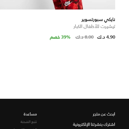
نايكي سبورتسوير
تيشيرت للأطفال الكبار
Price redu
to
4.90 د.ك
8.00 د.ك
39% خصم
ابحث عن متجر
مساعدة
تتبع الشحنة
اشترك بنشرتنا الإلكترونية