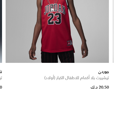
جوردن
نا
تيشيرت بلا أكمام للاطفال الكبار (أولاد)
تي
e reduced from
to
20.50 د.ك
.90