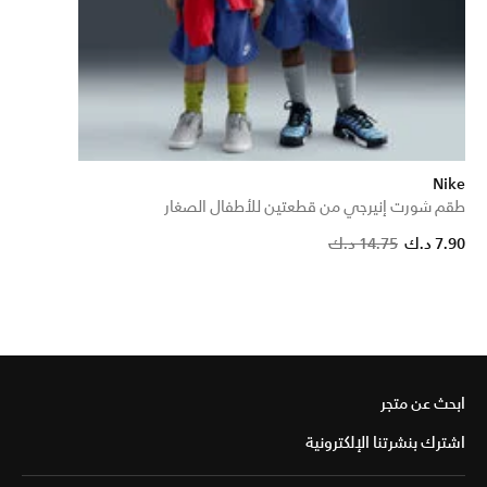
Nike
طقم شورت إنيرجي من قطعتين للأطفال الصغار
Price reduced from
to
7.90 د.ك
14.75 د.ك
ابحث عن متجر
اشترك بنشرتنا الإلكترونية