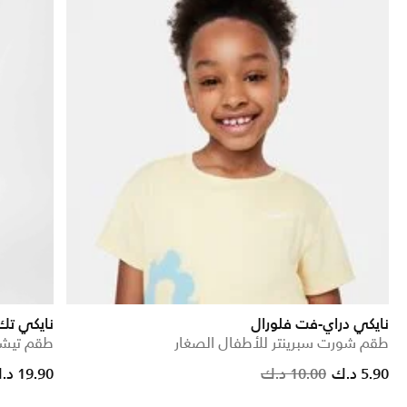
نايكي دراي-فت فلورال
نايكي ت
طقم شورت سبرينتر للأطفال الصغار
طقم تيشي
educed from
o
Price reduced f
to
5.90 د.ك
10.00 د.ك
19.90 د.ك