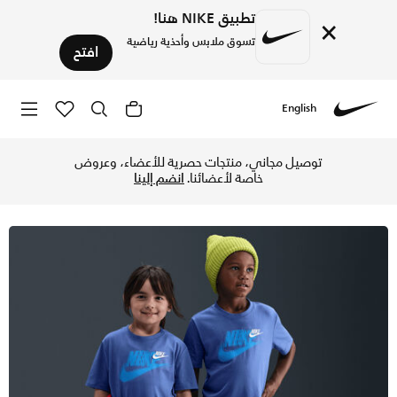
تطبيق NIKE هنا!
×
تسوق ملابس وأحذية رياضية
افتح
English
Nike
تسوق نايكي طقم شورت إنيرجي من قطعتين للأطفال الصغار - كومي
توصيل مجاني، منتجات حصرية للأعضاء، وعروض
خاصة لأعضائنا.
انضم إلينا