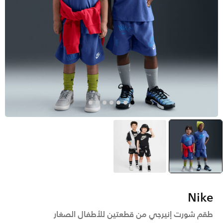
أزرق
selected
أسود
Nike
طقم شورت إنيرجي من قطعتين للأطفال الصغار