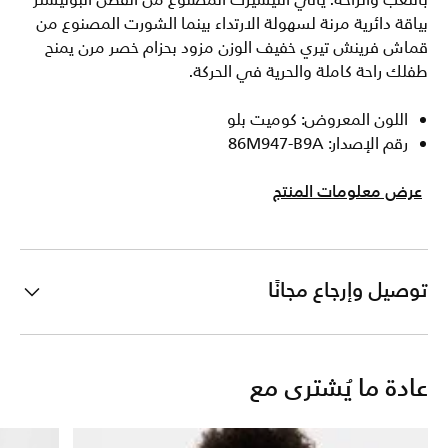
باللعب والراحة. يأتي التيشيرت المصنوع من القطن البوليستر
بياقة دائرية مرنة لسهولة الارتداء بينما الشورت المصنوع من
قماش فرينش تيري خفيف الوزن مزود بحزام خصر مرن يمنح
طفلك راحة كاملة والحرية في الحركة.
اللون المعروض: كوميت بلو
رقم الإصدار: 86M947-B9A
عرض معلومات المنتج
توصيل وإرجاع مجانًا
عادة ما يُشترى مع