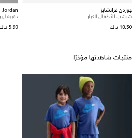
جوردن فرانشايز
Jordan
شبشب للأطفال الكبار
حقيبة اير
Price reduced from
to
10.50 د.ك
5.90 د.ك
منتجات شاهدتها مؤخرًا