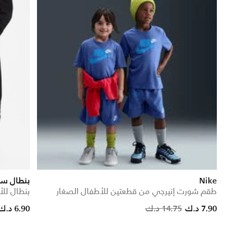
Nike
بنطال سب
طقم شورت إنيرجي من قطعتين للأطفال الصغار
بنطال للأ
rice reduced from
to
Price reduced from
to
7.90 د.ك
14.75 د.ك
6.90 د.ك