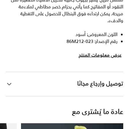
ملمس مريح. يتميز بجيوب جانبية لتخزين الأشياء الصغيرة مثل
النقود أو المفاتيح كما يأتي بحزام خصر مطاطي لملاءمة
مريحة. يمكن ارتداءه فوق البنطال للحصول على التغطية
والدفء.
اللون المعروض: أسود
رقم الإصدار: 86M212-023
عرض معلومات المنتج
توصيل وإرجاع مجانًا
عادة ما يُشترى مع