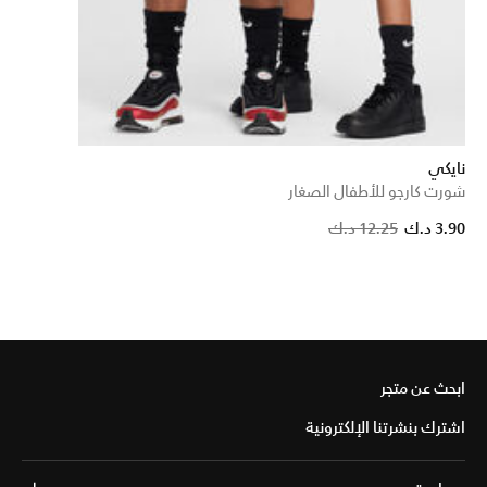
نايكي
شورت كارجو للأطفال الصغار
Pr
3.90 د.ك
12.25 د.ك
ابحث عن متجر
اشترك بنشرتنا الإلكترونية