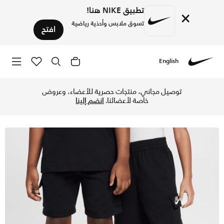
تطبيق NIKE هنا!
×
تسوق ملابس وأحذية رياضية
افتح
English
Nike
تسوق نايكي شورت كارجو للأطفال الصغار - أسود في الكويت عبر م
توصيل مجاني، منتجات حصرية للأعضاء، وعروض
خاصة لأعضائنا.
انضم إلينا