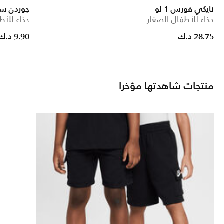
نايكي فورس 1 لو
جوردن سب
حذاء للأطفال الصغار
حذاء للأط
Price reduced from
to
28.75 د.ك
9.90 د.ك
منتجات شاهدتها مؤخرًا