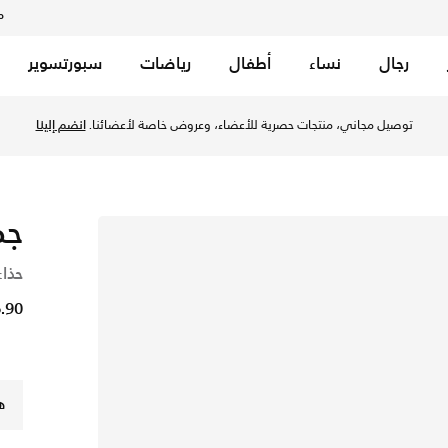
م
رجال
نساء
أطفال
رياضات
سبورتسوير
بلو/اكويريس بلو/هايبر فايوليت في الكويت عبر موقع نايكي اونلاين
توصيل مجاني، منتجات حصرية للأعضاء، وعروض خاصة لأعضائنا.
انضم إلينا
جم
حذاء
36.90 
ه