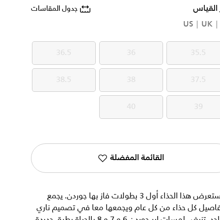
 القياس
جدول المقاسات
US
UK
36.5
36
35.5
36.5
36
35.5
38.5
38
37.5
38.5
38
37.5
40
39
40
39
القائمة المفضلة
يستعرض هذا الحذاء أول 3 بطولات فاز بها جوردن. يجمع
فاصيل كل حذاء من كل عام ويجمعها معا في تصميم ناري
واحد. تنبض لمسات اير جوردن 6 و 7 و 8 بالحياة بطرق جديدة