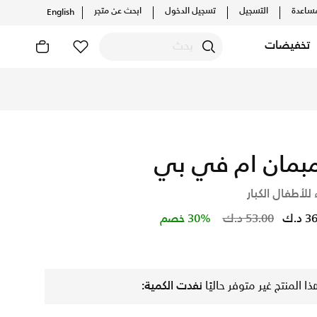
ساعدة
التسجيل
تسجيل الدخول
ابحث عن متجر
English
تخفيضات
، واكتشف أحدث التشكيلات والإصدارات الحصرية. احصل على توصيل وإ
بمان ام في بي
 للأطفال الكبار
Price reduced from
to
د.ك
53.00 د.ك
30% خصم
ذا المنتج غير متوفر حاليًا
نفدت الكمية: