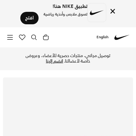
تطبيق NIKE هنا!
×
تسوق ملابس وأحذية رياضية
افتح
English
Nike
تسوق نايكي جونيور ميركيوريال فيبور 16 برو 'كيليان مبابي' حذاء كرة القدم منخفض لملاعب العشب الطبيعي للأطفال الكبار - جراند بيربل/بيل ايفوري في الكويت عبر موقع نايكي اونلاين، واكتشف أحدث التشكيلات والإصدارات الحصرية. احصل على توصيل وإرجاع مجاني✓ دفع نقداً ✓ عبر تطبيق تابي ✓ وغيرها من الوسائل.
توصيل مجاني، منتجات حصرية للأعضاء، وعروض
خاصة لأعضائنا.
انضم إلينا