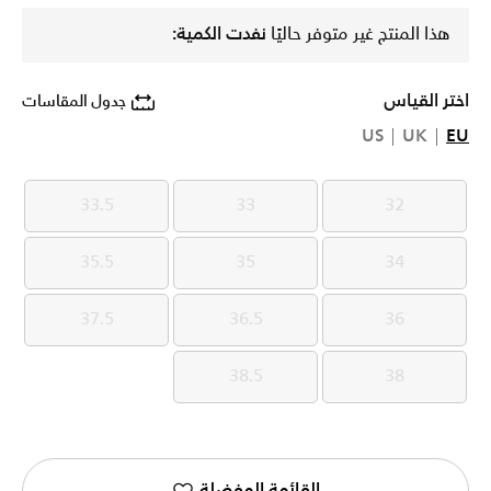
هذا المنتج غير متوفر حاليًا
نفدت الكمية:
اختر القياس
جدول المقاسات
US
UK
EU
33.5
33
32
33.5
33
32
35.5
35
34
35.5
35
34
37.5
36.5
36
37.5
36.5
36
38.5
38
38.5
38
القائمة المفضلة