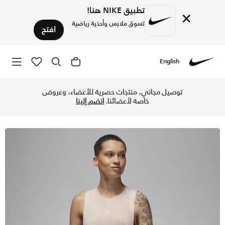
تطبيق NIKE هنا!
×
تسوق ملابس وأحذية رياضية
افتح
English
Nike
تسوق جوردن سبورت تيشيرت دايموند بدون أكمام للنساء - براكتيك
توصيل مجاني، منتجات حصرية للأعضاء، وعروض
خاصة لأعضائنا.
انضم إلينا