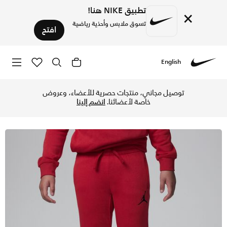
تطبيق NIKE هنا!
×
تسوق ملابس وأحذية رياضية
افتح
English
Nike
تسوق بنطال جوردن سبورت كروسوفر بنطال دراي-فت للأطفال الصغا
توصيل مجاني، منتجات حصرية للأعضاء، وعروض
خاصة لأعضائنا.
انضم إلينا