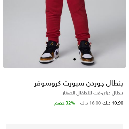
بنطال جوردن سبورت كروسوفر
بنطال دراي-فت للأطفال الصغار
Price reduced from
to
10.90 د.ك
16.00 د.ك
32% خصم