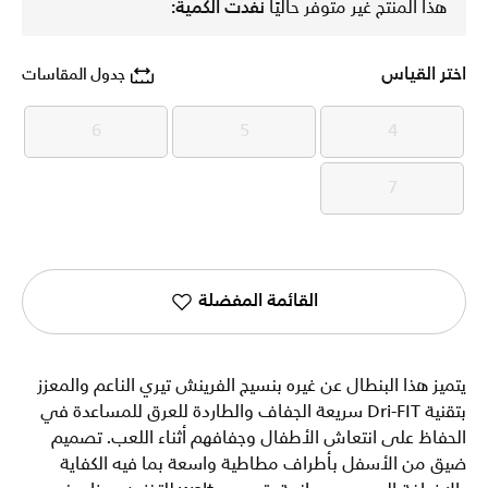
هذا المنتج غير متوفر حاليًا
نفدت الكمية:
اختر القياس
جدول المقاسات
6
5
4
6
5
4
7
7
القائمة المفضلة
يتميز هذا البنطال عن غيره بنسيج الفرينش تيري الناعم والمعزز
بتقنية Dri-FIT سريعة الجفاف والطاردة للعرق للمساعدة في
الحفاظ على انتعاش الأطفال وجفافهم أثناء اللعب. تصميم
ضيق من الأسفل بأطراف مطاطية واسعة بما فيه الكفاية