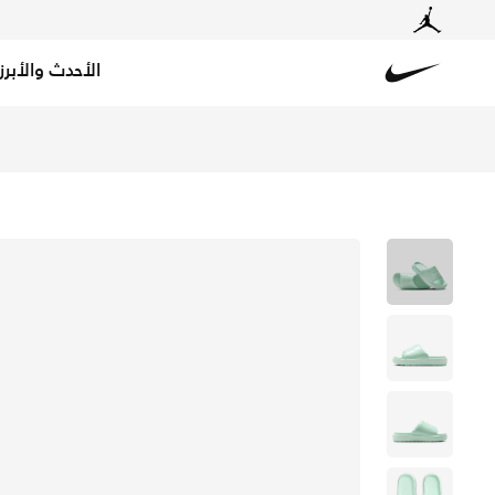
الأحدث والأبرز
Nike
تسوق جوردن صوفيا شبشب للنساء - إجلوو/ووشد كورال/أبيض ف