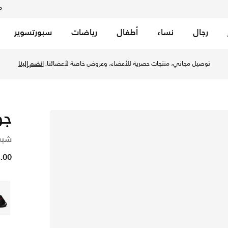
م
رجال
نساء
أطفال
رياضات
سبورتسوير
ي الكويت عبر موقع نايكي اونلاين، واكتشف أحدث التشكيلات والإص
توصيل مجاني، منتجات حصرية للأعضاء، وعروض خاصة لأعضائنا.
انضم إلينا
جو
شبش
34.00 