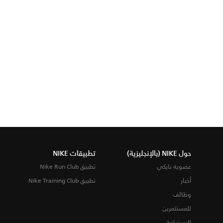
حول NIKE (بالإنجليزية)
تطبيقات NIKE
عضوية نايكي
تطبيق Nike Run Club
أخبار
تطبيق Nike Training Club
وظائف
للمستثمرين
الاستدامة