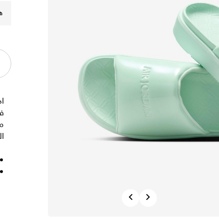
ه
ا
فه
مز
ال
Previous
Next