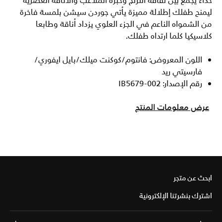
حذاء يجمع بين ثقافة التزلج وخبرة الملاعب والأناقة العصرية
ليمنح طفلك إطلالة مميزة يأتي جوردن سيشن بلمسة فاخرة
من الشمواه الناعم في الجزء العلوي يزداد أناقة وطابعا
كلاسيكيا كلما ارتداه طفلك.
اللون المعروض: فانتوم/كوكنت ميلك/بايل ايفوري/
فارسيتي ريد
رقم الإصدار: IB5679-002
عرض معلومات المنتج
ابحث عن متجر
اشترك بنشرتنا الإلكترونية