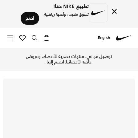
تطبيق NIKE هنا!
×
تسوق ملابس وأحذية رياضية
افتح
English
Nike
تسوق جوردن سيشن حذاء للأطفال الكبار - فانتوم/كوكنت ميلك/باي
توصيل مجاني، منتجات حصرية للأعضاء، وعروض
خاصة لأعضائنا.
انضم إلينا