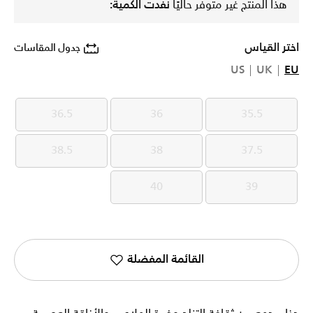
هذا المنتج غير متوفر حاليًا
نفدت الكمية:
اختر القياس
جدول المقاسات
US
UK
EU
36.5
36
35.5
36.5
36
35.5
38.5
38
37.5
38.5
38
37.5
40
39
40
39
القائمة المفضلة