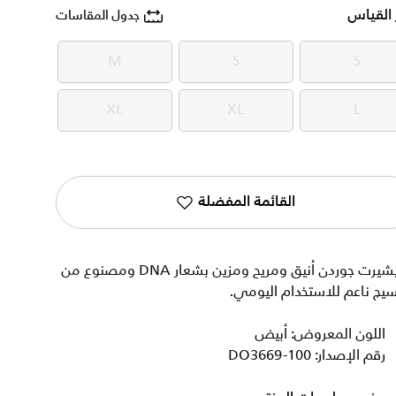
 القياس
جدول المقاسات
M
S
S
M
S
S
XL
XL
L
XL
XL
L
القائمة المفضلة
تيشيرت جوردن أنيق ومريح ومزين بشعار DNA ومصنوع من
يج ناعم للاستخدام اليومي.
اللون المعروض: أبيض
رقم الإصدار: DO3669-100