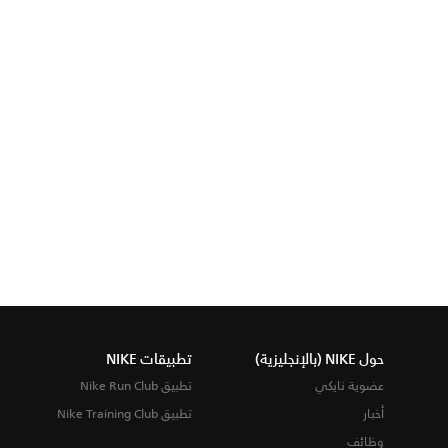
حول NIKE (بالإنجليزية)
تطبيقات NIKE
عضوية نايكي
تطبيق Nike Run Club
أخبار
تطبيق Nike Training Club
وظائف