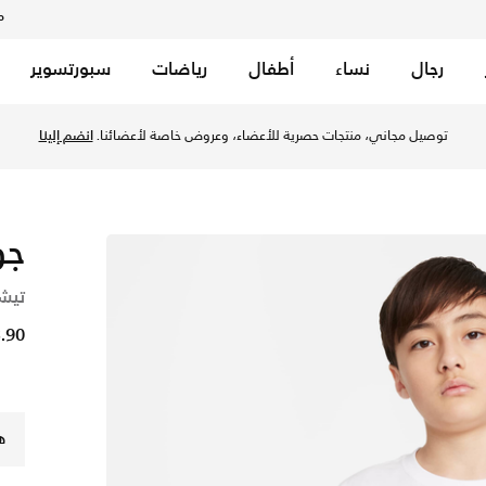
م
رجال
نساء
أطفال
رياضات
سبورتسوير
ويت عبر موقع نايكي اونلاين، واكتشف أحدث التشكيلات والإصدارات 
توصيل مجاني، منتجات حصرية للأعضاء، وعروض خاصة لأعضائنا.
انضم إلينا
جو
تيشي
3.90 د
ه