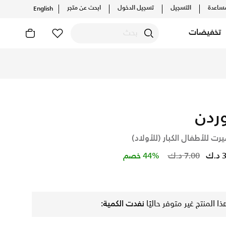
ساعدة
التسجيل
تسجيل الدخول
ابحث عن متجر
English
تخفيضات
الحصرية. احصل على توصيل وإرجاع مجاني✓ دفع نقداً ✓ عبر تطبيق تا
ردن
رت للأطفال الكبار (للأولاد)
Price reduced from
to
.ك
7.00 د.ك
44% خصم
ذا المنتج غير متوفر حاليًا
نفدت الكمية: