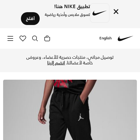
تطبيق NIKE هنا!
×
تسوق ملابس وأحذية رياضية
افتح
English
Nike
تسوق بنطال جوردن MJ ايسنشالز فرينش تيري بنطال للأطفال الكبار - أسود في الكويت عبر موقع نايكي اونلاين، واكتشف أحدث التشكيلات والإصدارات الحصرية. احصل على توصيل وإرجاع مجاني✓ دفع نقداً ✓ عبر تطبيق تابي ✓ وغيرها من الوسائل.
توصيل مجاني، منتجات حصرية للأعضاء، وعروض
خاصة لأعضائنا.
انضم إلينا