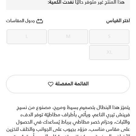
هذا المنتج غير متوفر حاليًا
نفدت الكمية:
اختر القياس
جدول المقاسات
L
M
S
L
M
S
XL
XL
القائمة المفضلة
يتميّز هذا البنطال بتصميم بسيط ومريح، مصنوع من نسيج
فرينش تيري الناعم، ويأتي بأطراف مطاطيّة توفر الدفء
والثبات، وحزام خصر مطاطي برباط يُساعدك في الحصول
على مقاس مناسب. مزوّد بجيوب على الجوانب والخلف لتخزين