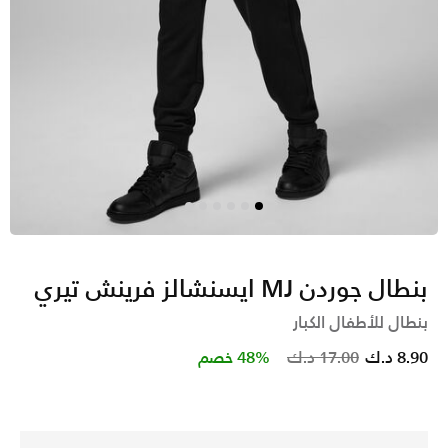
بنطال جوردن MJ ايسنشالز فرينش تيري
بنطال للأطفال الكبار
Price reduced from
to
8.90 د.ك
17.00 د.ك
48% خصم