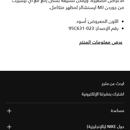
الأغراض الصغيرة، ويمكن تنسيقه بشكل رائع مع أي تيشيرت
من جوردن MJ ايسنشالز لمظهر متكامل.
اللون المعروض: أسود
رقم الإصدار: 95C631-023
عرض معلومات المنتج
ابحث عن متجر
اشترك بنشرتنا الإلكترونية
مساعدة
حول NIKE (بالإنجليزية)