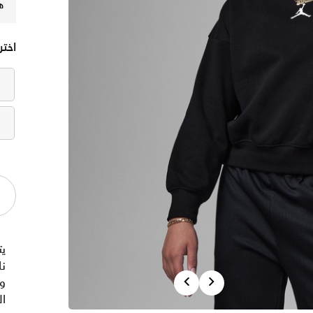
ه
اختر
يت
نا
Previous
Next
وي
ال