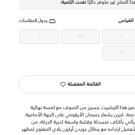
ذا المنتج غير متوفر حاليًا
نفدت الكمية:
 القياس
جدول المقاسات
L
M
S
L
M
S
XL
XL
القائمة المفضلة
ميز هذا التيشيرت بنسيج من الصوف مع لمسة نهائية
عمة. مُزين بشعار جمبمان الأيقوني على الجهة الأمامية.
أتي بأكتاف منسدلة وقصّة واسعة لحرية الحركة. من
أفضل ارتداءه مع بنطال جوردن آيكون بلاي المفتوح لمظهر