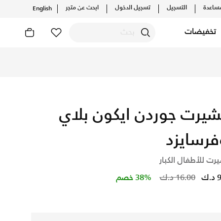
ساعدة
التسجيل
تسجيل الدخول
ابحث عن متجر
English
تخفيضات
شكيلات والإصدارات الحصرية. احصل على توصيل وإرجاع مجاني✓ دفع ن
شيرت جوردن ايكون بلاي
فرسايزد
رت للأطفال الكبار
Price reduced from
to
.ك
16.00 د.ك
38% خصم