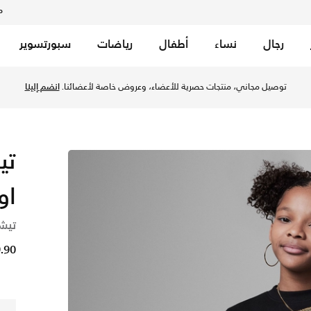
م
رجال
نساء
أطفال
رياضات
سبورتسوير
لكبار - أسود في الكويت عبر موقع نايكي اونلاين، واكتشف أحدث الت
توصيل مجاني، منتجات حصرية للأعضاء، وعروض خاصة لأعضائنا.
انضم إلينا
تي
او
تيشي
9.90 د